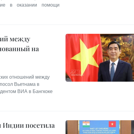
тие в оказании помощи
ний между
снованный на
ских отношений между
 посол Вьетнама в
ндентом ВИА в Бангкоке
л Индии посетила