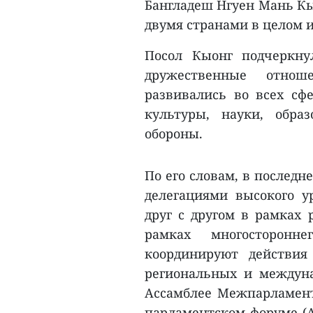
Бангладеш Нгуен Мань Кы
двумя странами в целом 
Посол Кыонг подчеркну
дружественные отно
развивались во всех сфе
культуры, науки, обра
обороны.
По его словам, в последн
делегациями высокого у
друг с другом в рамках
рамках многосторонн
координируют действия
региональных и междуна
Ассамблее Межпарламентс
парламентском форуме (А