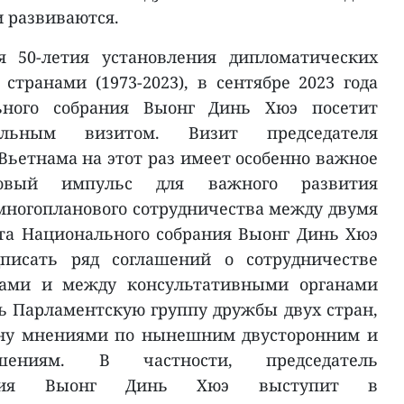
и развиваются.
я 50-летия установления дипломатических
транами (1973-2023), в сентябре 2023 года
ьного собрания Выонг Динь Хюэ посетит
льным визитом. Визит председателя
Вьетнама на этот раз имеет особенно важное
новый импульс для важного развития
ногопланового сотрудничества между двумя
та Национального собрания Выонг Динь Хюэ
писать ряд соглашений о сотрудничестве
ами и между консультативными органами
ть Парламентскую группу дружбы двух стран,
ену мнениями по нынешним двусторонним и
шениям. В частности, председатель
рания Выонг Динь Хюэ выступит в