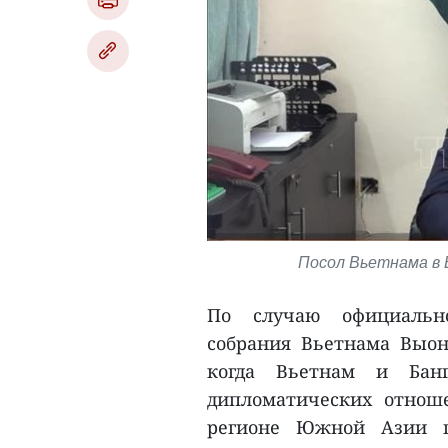
Посол Вьетнама в 
По случаю официально
собрания Вьетнама Выон
когда Вьетнам и Банг
дипломатических отноше
регионе Южной Азии п