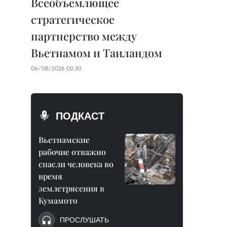
Всеобъемлющее
стратегическое
партнерство между
Вьетнамом и Таиландом
06/08/2026 00:30
ПОДКАСТ
Вьетнамские
рабочие отважно
спасли человека во
время
землетрясения в
Кумамото
ПРОСЛУШАТЬ