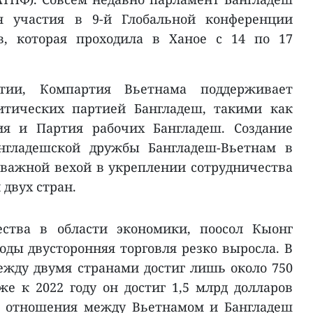
я участия в 9-й Глобальной конференции
в, которая проходила в Ханое с 14 по 17
ии, Компартия Вьетнама поддерживает
итических партией Бангладеш, такими как
ия и Партия рабочих Бангладеш. Создание
англадешской дружбы Бангладеш-Вьетнам в
я важной вехой в укреплении сотрудничества
двух стран.
ества в области экономики, поосол Кыонг
годы двусторонняя торговля резко выросла. В
между двумя странами достиг лишь около 750
е к 2022 году он достиг 1,5 млрд долларов
я отношения между Вьетнамом и Бангладеш