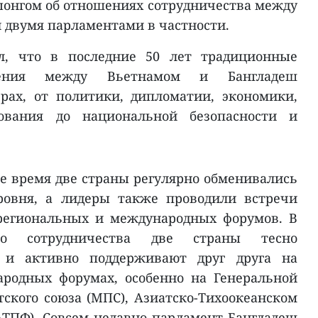
онгом об отношениях сотрудничества между
и двумя парламентами в частности.
л, что в последние 50 лет традиционные
шения между Вьетнамом и Бангладеш
рах, от политики, дипломатии, экономики,
зования до национальной безопасности и
ее время две страны регулярно обменивались
ровня, а лидеры также проводили встречи
 региональных и международных форумов. В
его сотрудничества две страны тесно
 и активно поддерживают друг друга на
родных форумах, особенно на Генеральной
кого союза (МПС), Азиатско-Тихоокеанском
ТПФ). Совсем недавно парламент Бангладеш