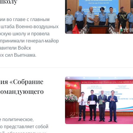
школу
ии во главе с главным
м штаба Военно-воздушных
скую школу и провела
ю принимали генерал-майор
авители Войск
х сил Вьетнама.
ния «Собрание
командующего
 политическое,
о представляет собой