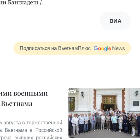
и Бангладеш./.
ВИА
Подписаться на ВьетнамПлюс
ими военными
 Вьетнама
 августа в торжественной
ва Вьетнама в Российской
треча бывших российских