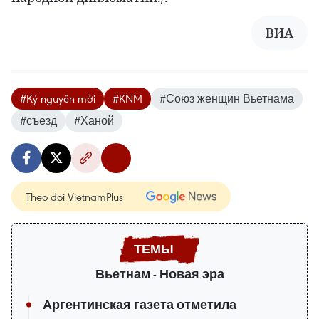
ВИА
#Kỷ nguyên mới
#KNM
#Союз женщин Вьетнама
#съезд
#Ханой
Theo dõi VietnamPlus
Вьетнам - Новая эра
Аргентинская газета отметила