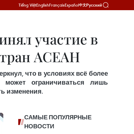
Tiếng Việt
English
Français
Español
Русский
中文
нял участие в
 стран АСЕАН
кнул, что в условиях всё более
е может ограничиваться лишь
ть изменения.
САМЫЕ ПОПУЛЯРНЫЕ
НОВОСТИ