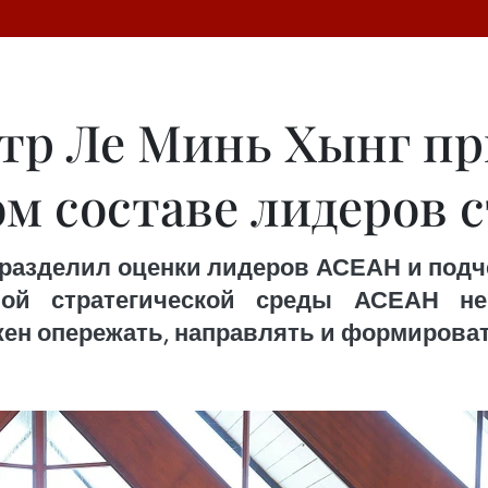
р Ле Минь Хынг при
ом составе лидеров
разделил оценки лидеров АСЕАН и подчер
ной стратегической среды АСЕАН н
жен опережать, направлять и формирова