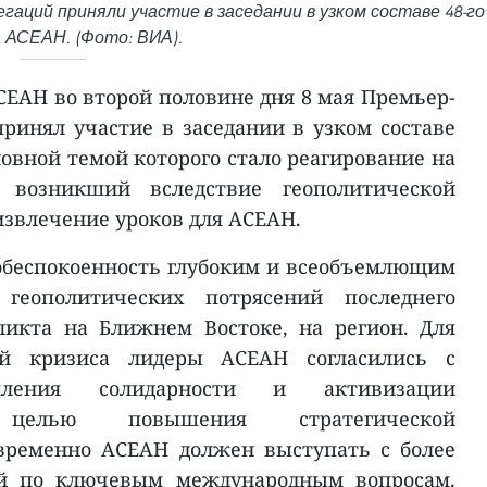
аций приняли участие в заседании в узком составе 48-го
 АСЕАН. (Фото: ВИА).
СЕАН во второй половине дня 8 мая Премьер-
инял участие в заседании в узком составе
овной темой которого стало реагирование на
, возникший вследствие геополитической
извлечение уроков для АСЕАН.
обеспокоенность глубоким и всеобъемлющим
геополитических потрясений последнего
ликта на Ближнем Востоке, на регион. Для
ий кризиса лидеры АСЕАН согласились с
епления солидарности и активизации
целью повышения стратегической
овременно АСЕАН должен выступать с более
й по ключевым международным вопросам,