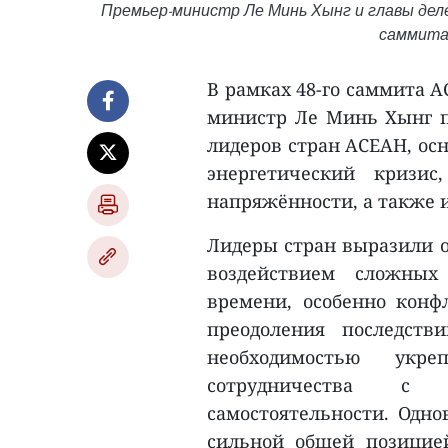
Премьер-министр Ле Минь Хынг и главы делег
саммита
В рамках 48-го саммита А
министр Ле Минь Хынг пр
лидеров стран АСЕАН, осн
энергетический кризис
напряжённости, а также 
Лидеры стран выразили 
воздействием сложных 
времени, особенно конф
преодоления последств
необходимостью укр
сотрудничества с 
самостоятельности. Одн
сильной общей позицие