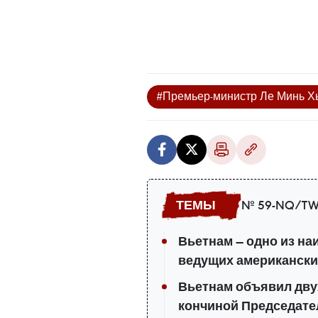
#Премьер-министр Ле Минь Х
№ 59-NQ/TW
Вьетнам — одно из н
ведущих американски
Вьетнам объявил дву
кончиной Председате