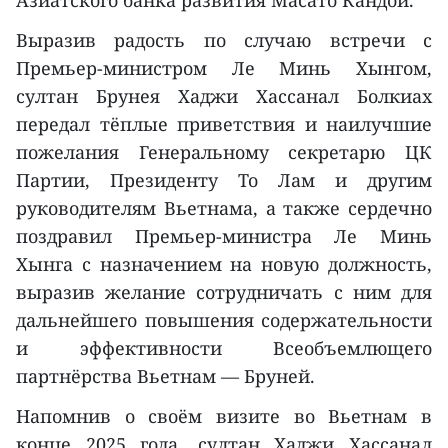
Азиатского банка развития Масато Кандой.
Выразив радость по случаю встречи с
Премьер-министром Ле Минь Хынгом,
султан Брунея Хаджи Хассанал Болкиах
передал тёплые приветствия и наилучшие
пожелания Генеральному секретарю ЦК
Партии, Президенту То Лам и другим
руководителям Вьетнама, а также сердечно
поздравил Премьер-министра Ле Минь
Хынга с назначением на новую должность,
выразив желание сотрудничать с ним для
дальнейшего повышения содержательности
и эффективности Всеобъемлющего
партнёрства Вьетнам — Бруней.
Напомнив о своём визите во Вьетнам в
конце 2025 года, султан Хаджи Хассанал