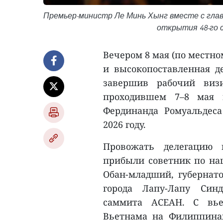
Премьер-министр Ле Минь Хынг вместе с гла
открытия 48-го 
Вечером 8 мая (по местн
и высокопоставленная д
завершив рабочий виз
проходившем 7–8 мая 
Фердинанда Ромуальдеса
2026 году.
Провожать делегацию 
прибыли советник по на
Обан-младший, губернат
города Лапу-Лапу Синд
саммита АСЕАН. С вье
Вьетнама на Филиппинах