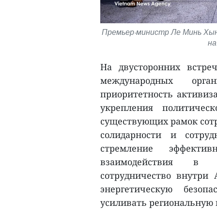
Премьер-министр Ле Минь Хы
на
На двусторонних встре
международных орга
приоритетность активиза
укрепления политичес
существующих рамок сотр
солидарности и сотруд
стремление эффекти
взаимодействия в т
сотрудничество внутри 
энергетическую безоп
усиливать региональную 