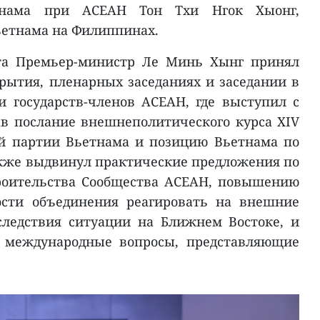
етнама при АСЕАН Тон Тхи Нгок Хыонг,
ьетнама на Филиппинах.
ита Премьер-министр Ле Минь Хынг принял
рытия, пленарных заседаниях и заседании в
и государств-членов АСЕАН, где выступил с
в послание внешнеполитического курса XIV
й партии Вьетнама и позицию Вьетнама по
кже выдвинул практические предложения по
роительства Сообщества АСЕАН, повышению
ости объединения реагировать на внешние
следствия ситуации на Ближнем Востоке, и
и международные вопросы, представляющие