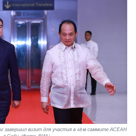
г завершил визит для участия в 48-м саммите АСЕАН