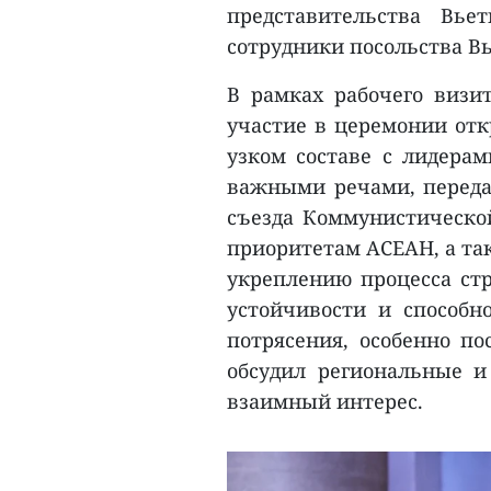
представительства Вь
сотрудники посольства В
В рамках рабочего виз
участие в церемонии отк
узком составе с лидерам
важными речами, переда
съезда Коммунистическо
приоритетам АСЕАН, а та
укреплению процесса ст
устойчивости и способн
потрясения, особенно по
обсудил региональные 
взаимный интерес.