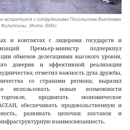
нг встретился с сотрудниками Посольства Вьетнама
 Филиппины. (Фото: ВИА).
чах и контактах с лидерами государств и
низаций Премьер-министр подчеркнул
ции обменов делегациями высокого уровня,
кого доверия и эффективной реализации
удничества; отметил важность духа дружбы,
ничества со странами региона; выразил
вно использовать новые возможности
орговле, продвигать экономическое
АСЕАН, обеспечивать продовольственную и
асность, развивать цепочки поставок и
инфраструктурную взаимосвязанность.