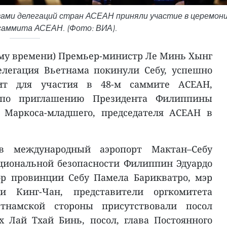
вами делегаций стран АСЕАН приняли участие в церемон
саммита АСЕАН. (Фото: ВИА).
ому времени) Премьер-министр Ле Минь Хынг
елегация Вьетнама покинули Себу, успешно
ит для участия в 48-м саммите АСЕАН,
по приглашению Президента Филиппины
 Маркоса-младшего, председателя АСЕАН в
в международный аэропорт Мактан–Себу
циональной безопасности Филиппин Эдуардо
ор провинции Себу Памела Барикватро, мэр
и Кинг-Чан, представители оргкомитета
тнамской стороны присутствовали посол
 Лай Тхай Бинь, посол, глава Постоянного