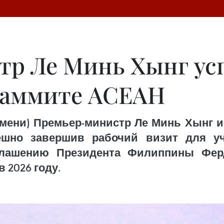
тр Ле Минь Хынг ус
 саммите АСЕАН
емени) Премьер-министр Ле Минь Хынг 
ешно завершив рабочий визит для у
глашению Президента Филиппины Ферд
 2026 году.