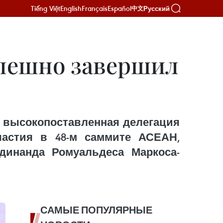
Tiếng Việt
English
Français
Español
Русский
中文
пешно завершил
и высокопоставленная делегация
частия в 48-м саммите АСЕАН,
инанда Ромуальдеса Маркоса-
САМЫЕ ПОПУЛЯРНЫЕ