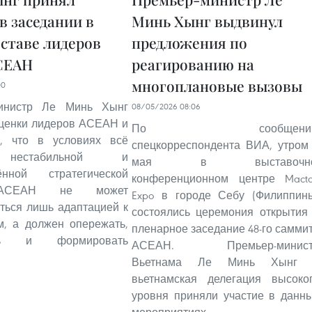
в заседании в
Минь Хынг выдвинул
оставе лидеров
предложения по
СЕАН
реагированию на
многоплановые вызовы
00
министр Ле Минь Хынг
08/05/2026 08:06
оценки лидеров АСЕАН и
По сообщени
л, что в условиях всё
спецкорреспондента ВИА, утром
нестабильной и
мая в выставочно
ённой стратегической
конференционном центре Mact
АСЕАН не может
Expo в городе Себу (Филиппин
ться лишь адаптацией к
состоялись церемония открытия
м, а должен опережать,
пленарное заседание 48-го самми
ять и формировать
АСЕАН. Премьер-минист
Вьетнама Ле Минь Хынг 
вьетнамская делегация высоко
уровня приняли участие в данн