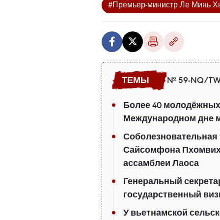
#Премьер-министр Ле Минь Х
№ 59-NQ/TW
Более 40 молодёжных
Международном дне м
Соболезновательная 
Сайсомфона Пхомвих
ассамблеи Лаоса
Генеральный секретар
государственный виз
У вьетнамской сельс