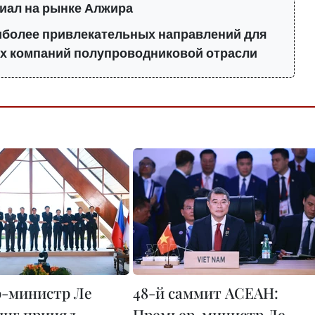
иал на рынке Алжира
аиболее привлекательных направлений для
х компаний полупроводниковой отрасли
-министр Ле
48-й саммит АСЕАН:
нг принял
Премьер-министр Ле