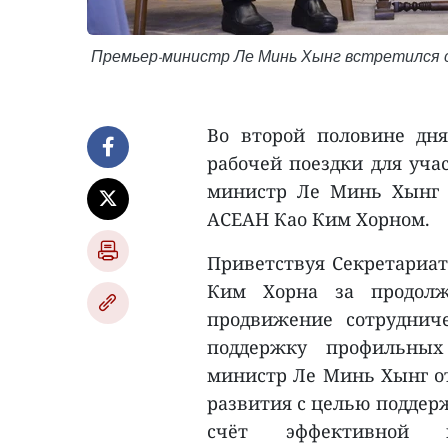
Премьер-министр Ле Минь Хынг встретился 
Во второй половине дн
рабочей поездки для уча
министр Ле Минь Хынг 
АСЕАН Као Ким Хорном.
Приветствуя Секретариат
Ким Хорна за продолж
продвижение сотруднич
поддержку профильных 
министр Ле Минь Хынг от
развития с целью поддер
счёт эффективной м