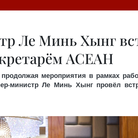
р Ле Минь Хынг вс
екретарём АСЕАН
 продолжая мероприятия в рамках рабо
ер-министр Ле Минь Хынг провёл встр