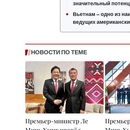
значительный потенц
Вьетнам — одно из н
ведущих американски
НОВОСТИ ПО ТЕМЕ
Премьер-министр Ле
Премьер
Минь Хынг провёл
Минь Хы