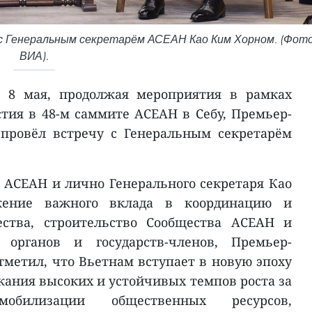
с Генеральным секретарём АСЕАН Као Ким Хорном. (Фото
ВИА).
я 8 мая, продолжая мероприятия в рамках
стия в 48-м саммите АСЕАН в Себу, Премьер-
провёл встречу с Генеральным секретарём
 АСЕАН и лично Генерального секретаря Као
ение важного вклада в координацию и
ества, строительство Сообщества АСЕАН и
органов и государств-членов, Премьер-
метил, что Вьетнам вступает в новую эпоху
жания высоких и устойчивых темпов роста за
обилизации общественных ресурсов,