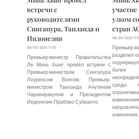
встречи с
участие 
руководителями
узком с
Сингапура, Таиланда и
стран А
Индонезии
08/05/2026 11:
Премьер-
08/05/2026 11:05
разделил 
Премьер-министр Правительства
подчеркну
Ле Минь Хынг провёл встречи с
более 
Премьер-министром Сингапура
неопредел
Лоуренсом Вонгом, Премьер-
среды 
министром Таиланда Анутином
ограничива
Чарнвиракулом и Президентом
изменения
Индонезии Прабово Субианто.
направл
изменения.