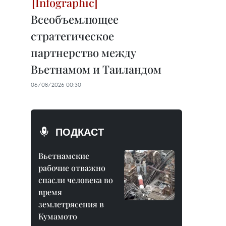
Всеобъемлющее
стратегическое
партнерство между
Вьетнамом и Таиландом
06/08/2026 00:30
ПОДКАСТ
Вьетнамские
рабочие отважно
спасли человека во
время
землетрясения в
Кумамото