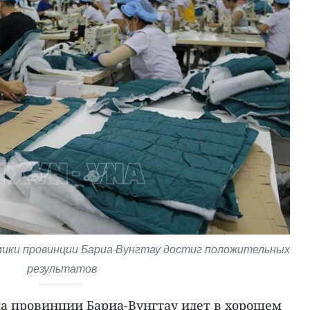
мики провинции Бариа-Вунгтау достиг положительных
результатов
а провинции Бариа-Вунгтау идет в хорошем