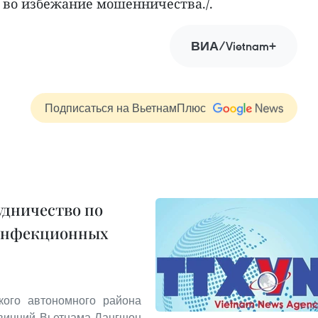
 во избежание мошенничества./.
ВИА/Vietnam+
Подписаться на ВьетнамПлюс
удничество по
инфекционных
кого автономного района
овинций Вьетнама Лангшон