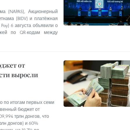
ма (NAPAS), Акционерный
тнама (BIDV) и платёжная
 Pay) 6 августа объявили о
ежей по QR-кодам между
юджет от
сти выросли
о по итогам первых семи
твенный бюджет от
9,994 трлн донгов, что
рлн донгов) и 60%
ившись на 18,7% по