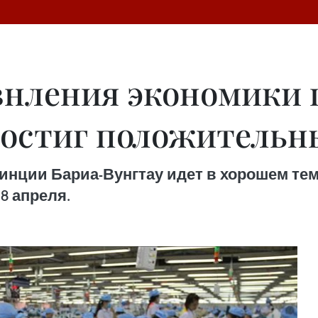
внления экономики
достиг положительн
нции Бариа-Вунгтау идет в хорошем тем
8 апреля.