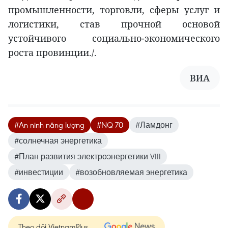
промышленности, торговли, сферы услуг и
логистики, став прочной основой
устойчивого социально-экономического
роста провинции./.
ВИА
#An ninh năng lượng
#NQ 70
#Ламдонг
#солнечная энергетика
#План развития электроэнергетики VIII
#инвестиции
#возобновляемая энергетика
Theo dõi VietnamPlus