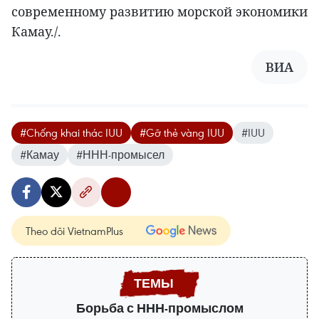
современному развитию морской экономики
Камау./.
ВИА
#Chống khai thác IUU
#Gỡ thẻ vàng IUU
#IUU
#Камау
#ННН-промысел
Theo dõi VietnamPlus
Борьба с ННН-промыслом