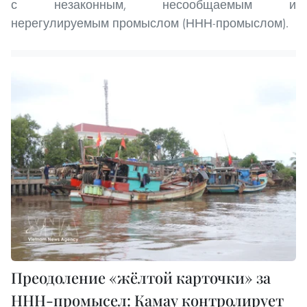
с незаконным, несообщаемым и
нерегулируемым промыслом (ННН-промыслом).
Преодоление «жёлтой карточки» за
ННН-промысел: Камау контролирует