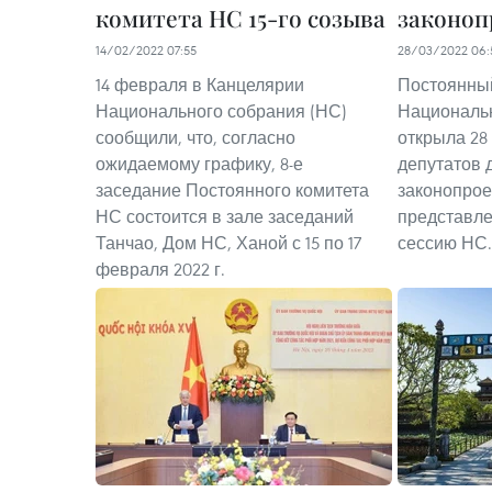
комитета НС 15-го созыва
законоп
14/02/2022 07:55
28/03/2022 06:
14 февраля в Канцелярии
Постоянны
Национального собрания (НС)
Национальн
сообщили, что, согласно
открыла 28
ожидаемому графику, 8-е
депутатов 
заседание Постоянного комитета
законопрое
НС состоится в зале заседаний
представле
Танчао, Дом НС, Ханой с 15 по 17
сессию НС.
февраля 2022 г.