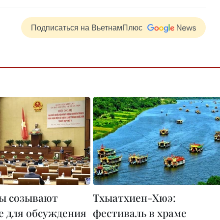
Подписаться на ВьетнамПлюс
ы созывают
Тхыатхиен-Хюэ:
е для обсуждения
фестиваль в храме