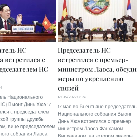
атель НС
Председатель НС
а встретился с
встретился с премьер-
едседателем НС
министром Лаоса, обсуди
меры по укреплению
связей
44
ель Национального
17/05/2022 08:26
НС) Выонг Динь Хюэ 17
17 мая во Вьентьяне председатель
ился с председателем
Национального собрания Выонг
кой группы дружбы
Динь Хюэ встретился с премьер-
ам, вице-председателем
министром Лаоса Фанхамом
ного собрания Лаоса
Випхаваном, на котором лидеры