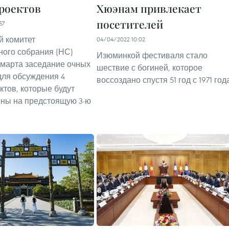
роектов
Хюэнам привлекает
посетителей
57
й комитет
04/04/2022 10:02
ого собрания (НС)
Изюминкой фестиваля стало
 марта заседание очных
шествие с богиней, которое
для обсуждения 4
воссоздано спустя 51 год с 1971 год
ктов, которые будут
ны на предстоящую 3-ю