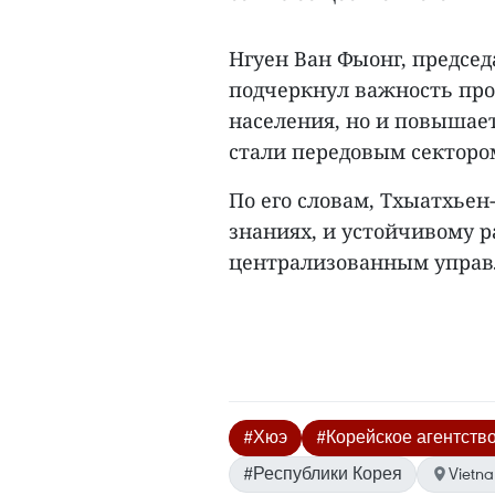
Нгуен Ван Фыонг, предсе
подчеркнул важность прое
населения, но и повышает
стали передовым секторо
По его словам, Тхыатхьен
знаниях, и устойчивому р
централизованным управле
#Хюэ
#Корейское агентств
#Республики Корея
Vietn