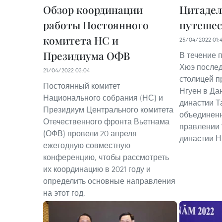
Обзор координации
Цитадел
работы Постоянного
путешес
комитета НС и
25/04/2022 01:
Президиума ОФВ
В течение п
Хюэ после
21/04/2022 03:04
столицей п
Постоянный комитет
Нгуен в Да
Национального собрания (НС) и
династии Т
Президиум Центрального комитета
объединенн
Отечественного фронта Вьетнама
правлении 
(ОФВ) провели 20 апреля
династии Н
ежегодную совместную
конференцию, чтобы рассмотреть
их координацию в 2021 году и
определить основные направления
на этот год.