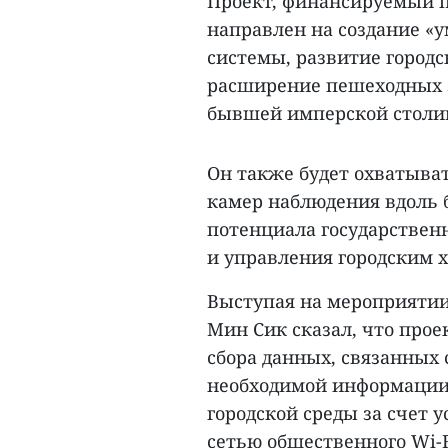
Проект, финансируемый п
направлен на создание «
системы, развитие городс
расширение пешеходных з
бывшей имперской столи
Он также будет охватыва
камер наблюдения вдоль 
потенциала государственн
и управления городским х
Выступая на мероприятии
Мин Сик сказал, что прое
сбора данных, связанных 
необходимой информации
городской среды за счет 
сетью общественного Wi-F