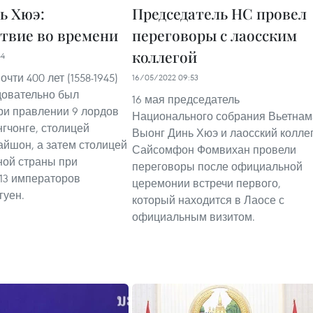
ь Хюэ:
Председатель НС провел
твие во времени
переговоры с лаосским
коллегой
44
очти 400 лет (1558-1945)
16/05/2022 09:53
довательно был
16 мая председатель
ри правлении 9 лордов
Национального собрания Вьетнам
нгчонге, столицей
Выонг Динь Хюэ и лаосский колле
айшон, а затем столицей
Сайсомфон Фомвихан провели
ой страны при
переговоры после официальной
13 императоров
церемонии встречи первого,
гуен.
который находится в Лаосе с
официальным визитом.