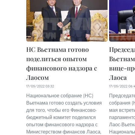
НС Вьетнама готово
Председ
поделиться опытом
Вьетнам
финансового надзора с
вице-пр
Лаосом
Лаоса
17/05/2022 03:32
17/05/2022 06:
Национальное собрание (НС)
Председат
Вьетнама готово создать условия
собрания (
для того, чтобы его Финансово-
мая встрет
бюджетный комитет поделился
парламентс
опытом финансового надзора с
Лаос-Вьетн
Министерством финансов Лаоса,
Националь