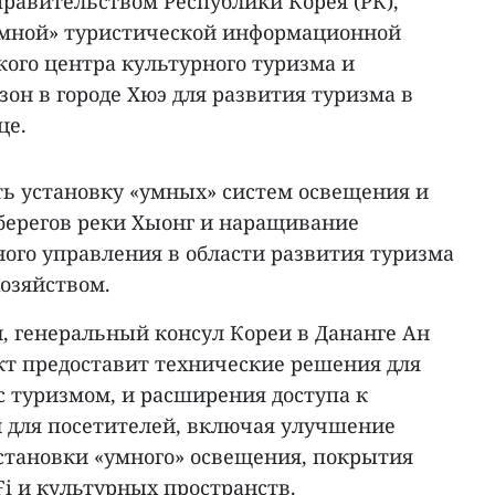
равительством Республики Корея (РК),
умной» туристической информационной
кого центра культурного туризма и
он в городе Хюэ для развития туризма в
це.
ть установку «умных» систем освещения и
берегов реки Хыонг и наращивание
ого управления в области развития туризма
озяйством.
, генеральный консул Кореи в Дананге Ан
кт предоставит технические решения для
с туризмом, и расширения доступа к
 для посетителей, включая улучшение
установки «умного» освещения, покрытия
i и культурных пространств.