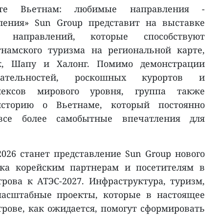
ите Вьетнам: любимые направления -
ления» Sun Group представит на выставке
х направлений, которые способствуют
намского туризма на региональной карте,
к, Шапу и Халонг. Помимо демонстрации
чательностей, роскошных курортов и
лексов мирового уровня, группа также
историю о Вьетнаме, который постоянно
 все более самобытные впечатления для
026 станет представление Sun Group нового
ока корейским партнерам и посетителям в
трова к АТЭС-2027. Инфраструктура, туризм,
масштабные проекты, которые в настоящее
трове, как ожидается, помогут сформировать