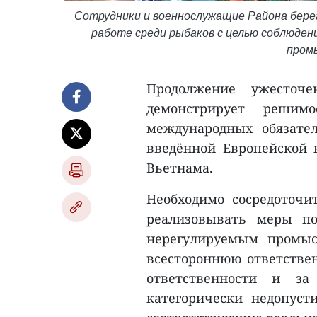
Сотрудники и военнослужащие Района бере
работе среди рыбаков с целью соблюдени
пром
Продолжение ужесточ
демонстрирует реши
международных обязате
введённой Европейской
Вьетнама.
Необходимо сосредоточи
реализовывать меры п
нерегулируемым промыс
всестороннюю ответстве
ответственности и з
категорически недопус