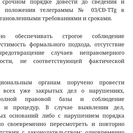
в срочном порядке довести до сведения и
ть положения телеграммы № 03/CĐ-TTg в
установленными требованиями и сроками.
о обеспечивать строгое соблюдение
устимость формального подхода, отсутствие
едотвращение случаев неправомерного
ости, не соответствующей фактической
иональным органам поручено провести
у всех уже закрытых дел о нарушениях,
полной правовой базы и соблюдение
а и процедур. В случае выявления дел,
ных оснований либо с нарушением порядка
мо своевременно пересмотреть и повторно
тствии с законодательством; одновременно