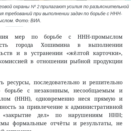
говой охраны № 2 прилагают усилия по разъяснительной
я требований при выполнении задач по борьбе с ННН-
ыслом. Фото: ВИА.
ения мер по борьбе с ННН-промыслом
мость города Хошимина в выполнении
льств и в устранении «жёлтой карточки»,
 комиссией в отношении рыбной продукции
ть ресурсы, последовательно и решительно
о борьбе с незаконным, несообщаемым и
лом (ННН), одновременно неся прямую и
нность за привлечение к административной
а «закрытие дел» по нарушениям ННН;
тимы формальные отчёты и результаты, не