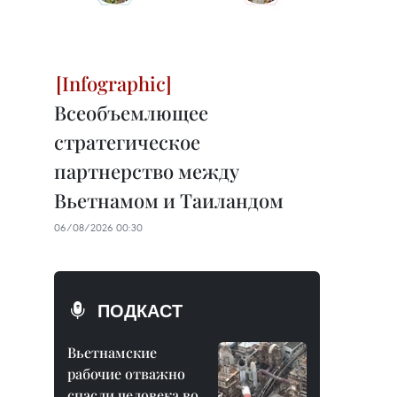
Всеобъемлющее
стратегическое
партнерство между
Вьетнамом и Таиландом
06/08/2026 00:30
ПОДКАСТ
Вьетнамские
рабочие отважно
спасли человека во