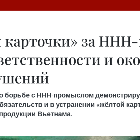
 карточки» за ННН
ветственности и ок
рушений
по борьбе с ННН-промыслом демонстрир
язательств и в устранении «жёлтой кар
продукции Вьетнама.