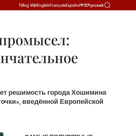
Tiếng Việt
English
Français
Español
Русский
中文
-промысел:
ончательное
ует решимость города Хошимина
точки», введённой Европейской