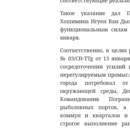
соответствующие реально
Такое указание дал П
Хошимина Нгуен Ван Дыо
функциональным силам
января.
Соответственно, в целях
№ 03/CĐ-TTg от 13 январ
сосредоточении усилий
нерегулируемым промысло
города потребовал от
окружающей среды, Деп
Командования Погра
рыболовных портов, а
коммун и кварталов и 
строгое выполнение ра