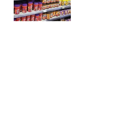
Вьетнамская сельскохозяйственная
продукция обладает значительным
нераскрытым экспортным
потенциалом на рынке Алжира
09/08/2026 22:08