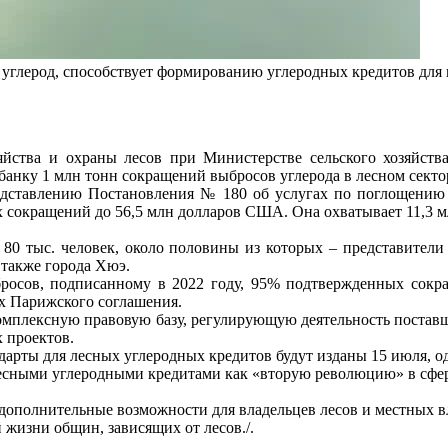
 углерод, способствует формированию углеродных кредитов дл
зяйства и охраны лесов при Министерстве сельского хозяйс
анку 1 млн тонн сокращений выбросов углерода в лесном секто
дставлению Постановления № 180 об услугах по поглощению 
их сокращений до 56,5 млн долларов США. Она охватывает 11,3
 80 тыс. человек, около половины из которых – представител
 также города Хюэ.
осов, подписанному в 2022 году, 95% подтвержденных сокра
х Парижского соглашения.
омплексную правовую базу, регулирующую деятельность поставщи
 проектов.
арты для лесных углеродных кредитов будут изданы 15 июля, о
сными углеродными кредитами как «вторую революцию» в сфере
ст дополнительные возможности для владельцев лесов и местных
 жизни общин, зависящих от лесов./.