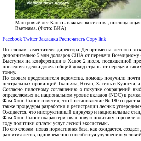
Мангровый лес Канзо - важная экосистема, поглощающая
Вьетнама. (Фото: ВИА)
Facebook
Twitter
Закладка
Распечатать
Copy link
По словам заместителя директора Департамента лесного хо
дополнительно 5 млн долларов США от передачи Всемирному б
Выступая на конференции в Ханое 2 июля, посвященной пре
последняя сделка довела общий доход страны от передачи так
тонну.
По словам представителя ведомства, помощь получили почти
центральных провинций Тханьхоа, Нгеан, Хатинь и Куангчи, а
Согласно пилотному соглашению о покупке сокращений выбр
определяемых на национальном уровне вкладов (NDC) в рамка
Фам Хонг Лыонг отметил, что Постановление № 180 создает к
также процедуры разработки и регистрации лесных углеродных
Ожидается, что инструктивный циркуляр и национальные станд
Фам Хонг Лыонг охарактеризовал новую политику торговли ле
году политики оплаты услуг лесной экосистемы.
По его словам, новая нормативная база, как ожидается, созда
развития лесов, одновременно способствуя улучшению условий