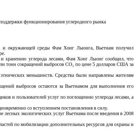
я поддержки функционирования углеродного рынка
тва и окружающей среды Фам Хонг Лыонга, Вьетнам получил
ре.
и хранению углерода лесами, Фам Хонг Лыонг сообщил, что
 млн тонн сокращений выбросов CO₂ по цене 5 долларов США за
и этнических меньшинств. Средства были направлены жителям
щений выбросов остаются за Вьетнамом для выполнения его
ков и пользователей услуг по поглощению углерода лесами, а
дновременно со вступлением постановления в силу.
 лесных экологических услуг Вьетнама после введения в 2008
 властей по мобилизации дополнительных ресурсов для охраны и