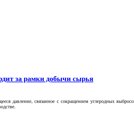
одит за рамки добычи сырья
ееся давление, связанное с сокращением углеродных выбросов
одстве.