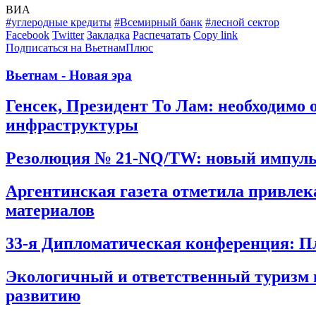
ВИА
#углеродные кредиты
#Всемирный банк
#лесной сектор
Facebook
Twitter
Закладка
Распечатать
Copy link
Подписаться на ВьетнамПлюс
Вьетнам - Новая эра
Генсек, Президент То Лам: необходимо
инфраструктуры
Резолюция № 21-NQ/TW: новый импульс
Аргентинская газета отметила привлек
материалов
33-я Дипломатическая конференция: Пл
Экологичный и ответственный туризм п
развитию