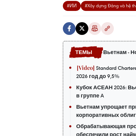
#ИИ
#Xây dựng Đảng và hệ thố
Вьетнам - Н
Standard Chart
2026 год до 9,5%
Кубок АСЕАН 2026: Вь
в группе A
Вьетнам упрощает пр
корпоративных обли
Обрабатывающая про
обеспечили рост най