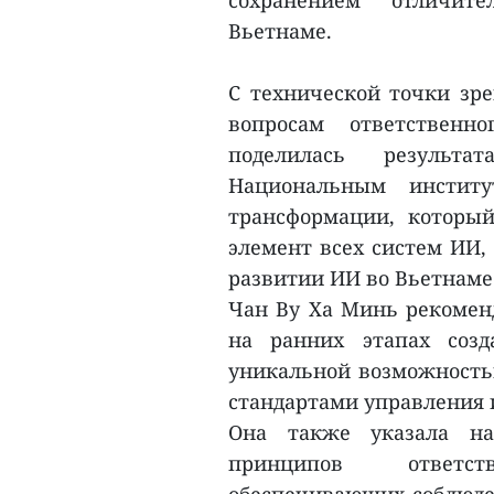
сохранением отличите
Вьетнаме.
С технической точки зре
вопросам ответственн
поделилась результа
Национальным инстит
трансформации, которы
элемент всех систем ИИ,
развитии ИИ во Вьетнаме
Чан Ву Ха Минь рекоменд
на ранних этапах созд
уникальной возможность
стандартами управления и
Она также указала на
принципов ответст