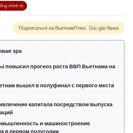
ng chính trị
Подписаться на ВьетнамПлюс
овая эра
ered повысил прогноз роста ВВП Вьетнама на
етнам вышел в полуфинал с первого места
ивлечение капитала посредством выпуска
гаций
мышленность и машиностроение
ма в первом полугодии