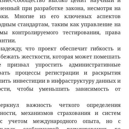
бизнес-сообщество высоко ценит научный и
енный при разработке закона, несмотря на
овки. Многие из его ключевых аспектов
дным стандартам, таким как управление на
змы контролируемого тестирования, права
антии.
адежду, что проект обеспечит гибкость и
збежать жесткости, которая может помешать
 призвал упростить административные
вать процессы регистрации и раскрытия
лить инвестиции в инфраструктуру данных и
сти, чтобы уменьшить зависимость от
еркнул важность четкого определения
нности, механизмов страхования и систем
 с учетом международного опыта, но с