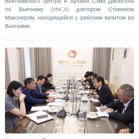
Вьетнамского центра и Архива Сэма Джонсона
по Вьетнаму (VNCA) доктором Стивеном
Макснером, находящейся с рабочим визитом во
Вьетнаме.