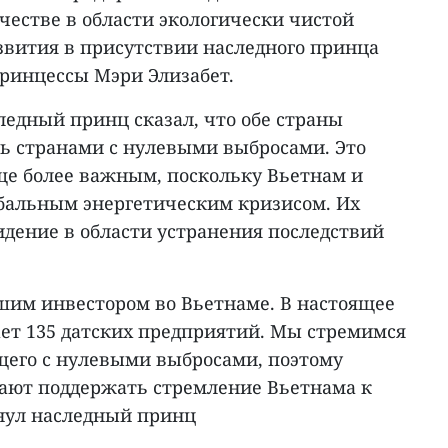
честве в области экологически чистой
звития в присутствии наследного принца
ринцессы Мэри Элизабет.
ледный принц сказал, что обе страны
ать странами с нулевыми выбросами. Это
ще более важным, поскольку Вьетнам и
обальным энергетическим кризисом. Их
идение в области устранения последствий
шим инвестором во Вьетнаме. В настоящее
ает 135 датских предприятий. Мы стремимся
ущего с нулевыми выбросами, поэтому
ают поддержать стремление Вьетнама к
нул наследный принц