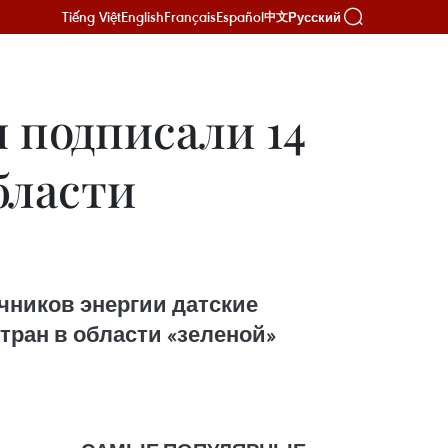
Tiếng Việt
English
Français
Español
Русский
中文
 подписали 14
бласти
чников энергии датские
тран в области «зеленой»