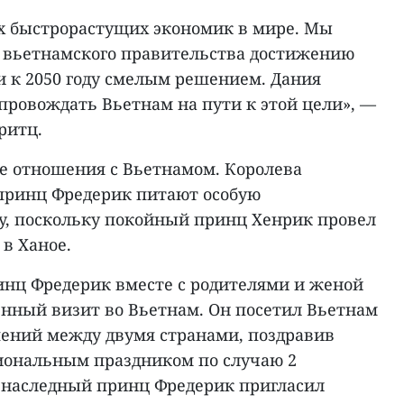
х быстрорастущих экономик в мире. Мы
 вьетнамского правительства достижению
и к 2050 году смелым решением. Дания
провождать Вьетнам на пути к этой цели», —
ритц.
е отношения с Вьетнамом. Королева
 принц Фредерик питают особую
у, поскольку покойный принц Хенрик провел
в Ханое.
ринц Фредерик вместе с родителями и женой
енный визит во Вьетнам. Он посетил Вьетнам
шений между двумя странами, поздравив
иональным праздником по случаю 2
у наследный принц Фредерик пригласил