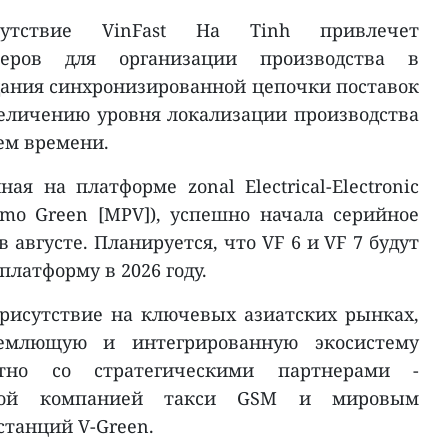
сутствие VinFast Ha Tinh привлечет
неров для организации производства в
ания синхронизированной цепочки поставок
еличению уровня локализации производства
ем времени.
ая на платформе zonal Electrical-Electronic
(Limo Green [MPV]), успешно начала серийное
 августе. Планируется, что VF 6 и VF 7 будут
платформу в 2026 году.
присутствие на ключевых азиатских рынках,
ъемлющую и интегрированную экосистему
стно со стратегическими партнерами -
ской компанией такси GSM и мировым
станций V-Green.