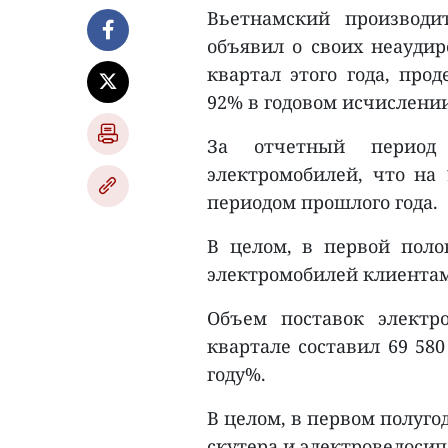
Вьетнамский производит
объявил о своих неаудир
квартал этого года, про
92% в годовом исчислении
За отчетный период
электромобилей, что на
периодом прошлого года.
В целом, в первой поло
электромобилей клиентам 
Объем поставок электр
квартале составил 69 58
году%.
В целом, в первом полуго
скутера и электровелосип