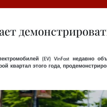
жает демонстрирова
ектромобилей (EV) VinFast недавно о
рой квартал этого года, продемонстрир