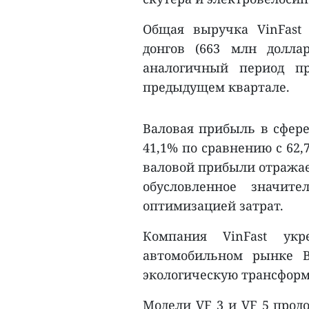
Общая выручка VinFast
донгов (663 млн долла
аналогичный период п
предыдущем квартале.
Валовая прибыль в сфере
41,1% по сравнению с 62,
валовой прибыли отража
обусловленное значит
оптимизацией затрат.
Компания VinFast укр
автомобильном рынке В
экологическую трансфор
Модели VF 3 и VF 5 прод