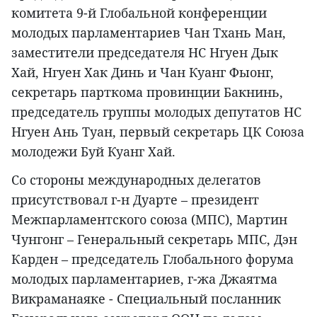
комитета 9-й Глобальной конференции
молодых парламентариев Чан Тхань Ман,
заместители председателя НС Нгуен Дык
Хай, Нгуен Хак Динь и Чан Куанг Фыонг,
секретарь парткома провинции Бакнинь,
председатель группы молодых депутатов НС
Нгуен Ань Туан, первый секретарь ЦК Союза
молодежи Буй Куанг Хай.
Со стороны международных делегатов
присутствовал г-н Дуарте – президент
Межпарламентского союза (МПС), Мартин
Чунгонг – Генеральный секретарь МПС, Дэн
Карден – председатель Глобального форума
молодых парламентариев, г-жа Джаятма
Викраманаяке - Специальный посланник