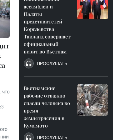
ассамблеи и
Палаты
представителей
Королевства
Таиланд совершает
официальный
дит
визит во Вьетнам
3
ПРОСЛУШАТЬ
са
Вьетнамские
 что
рабочие отважно
спасли человека во
53
время
землетрясения в
Кумамото
ого
инии
ПРОСЛУШАТЬ