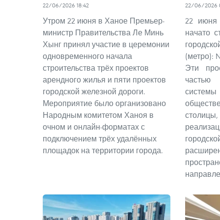
22/06/2026 18:42
22/06/2026 
Утром 22 июня в Ханое Премьер-
22 июня
министр Правительства Ле Минь
начато с
Хынг принял участие в церемонии
городс
одновременного начала
(метро): 
строительства трёх проектов
Эти про
арендного жилья и пяти проектов
частью
городской железной дороги.
сист
Мероприятие было организовано
общест
Народным комитетом Ханоя в
столи
очном и онлайн-форматах с
реализац
подключением трёх удалённых
городск
площадок на территории города.
расши
простр
направле