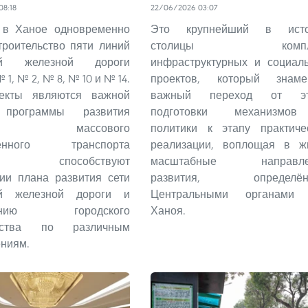
08:18
22/06/2026 03:07
 в Ханое одновременно
Это крупнейший в исто
троительство пяти линий
столицы компле
кой железной дороги
инфраструктурных и социал
№ 1, № 2, № 8, № 10 и № 14.
проектов, который знаме
екты являются важной
важный переход от эт
 программы развития
подготовки механизмо
емы массового
политики к этапу практиче
венного транспорта
реализации, воплощая в ж
цы, способствуют
масштабные направле
ии плана развития сети
развития, определён
ой железной дороги и
Центральными органами 
рению городского
Ханоя.
анства по различным
ниям.