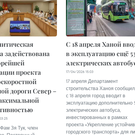
литическая
С 18 апреля Ханой вво
а задействована
в эксплуатацию ещё 5
орейшей
электрических автобу
ации проекта
17/04/2026 15:03
оскоростной
17 апреля Департамент
строительства Ханоя сообщил,
ой дороги Север –
с 18 апреля город вводит в
аксимальной
эксплуатацию дополнительно 
тивностью
электрических автобуса,
инвестированных в рамках
03:25
проекта «Укрепление устойчив
Фам Зя Тук, член
городского транспорта» для л