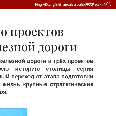
Tiếng Việt
English
Français
Español
Русский
中文
во проектов
лезной дороги
елезной дороги и трёх проектов
всю историю столицы серия
ый переход от этапа подготовки
 жизнь крупные стратегические
оя.