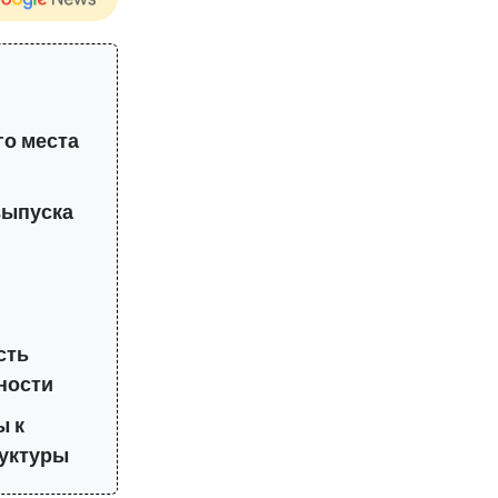
го места
выпуска
сть
ности
ы к
уктуры