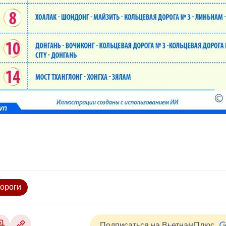
ороги
Подписаться на ВьетнамПлюс