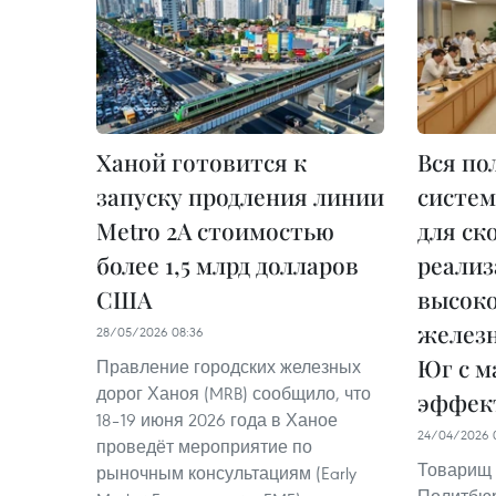
Ханой готовится к
Вся по
запуску продления линии
систем
Metro 2A стоимостью
для ск
более 1,5 млрд долларов
реализ
США
высок
железн
28/05/2026 08:36
Юг с м
Правление городских железных
дорог Ханоя (MRB) сообщило, что
эффек
18–19 июня 2026 года в Ханое
24/04/2026 
проведёт мероприятие по
Товарищ 
рыночным консультациям (Early