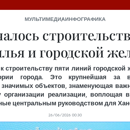
МУЛЬТИМЕДИА
ИНФОГРАФИКА
чалось строительст
лья и городской же
к строительству пяти линий городской ж
тории города. Это крупнейшая за 
значимых объектов, знаменующая важн
у организации реализации, воплощая в
ные центральным руководством для Хан
26/06/2026 00:30