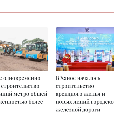
е одновременно
В Ханое началось
 строительство
строительство
иний метро общей
арендного жилья и
жённостью более
новых линий городск
железной дороги