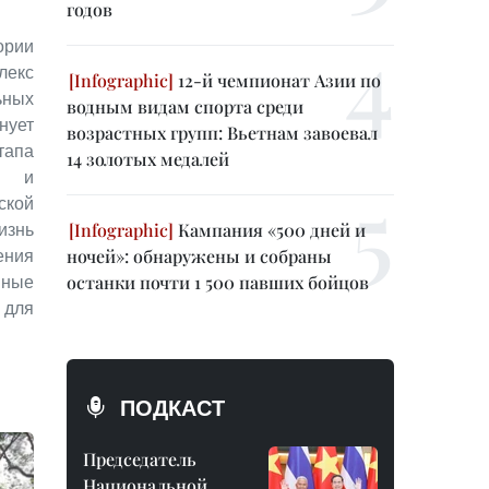
годов
рии
кс
12-й чемпионат Азии по
ьных
водным видам спорта среди
нует
возрастных групп: Вьетнам завоевал
апа
14 золотых медалей
в и
ской
Кампания «500 дней и
изнь
ночей»: обнаружены и собраны
ния
останки почти 1 500 павших бойцов
ные
для
ПОДКАСТ
Председатель
Национальной