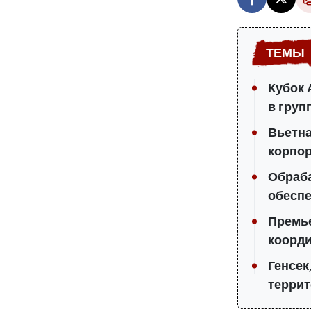
Кубок 
в груп
Вьетна
корпо
Обраб
обеспе
Премье
коорди
Генсек
терри