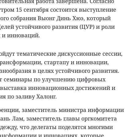
товительная работа завершена. Согласно
тром 15 сентября состоится выступление
ого собрания Выонг Динь Хюэ, который
елей устойчивого развития (ЦУР) и роли
 и инноваций.
ойдут тематические дискуссионные сессии,
ансформации, стартапу и инновации,
нообразия в целях устойчивого развития.
ут семинары по улучшению цифровых
 выставка инновационных достижений и
я по заливу Халонг.
ренции, заместитель министра информации
ань Лам, заместитель главы оргкомитета
дежду, что делегаты поделятся многими
ансформации и инновациях, которые