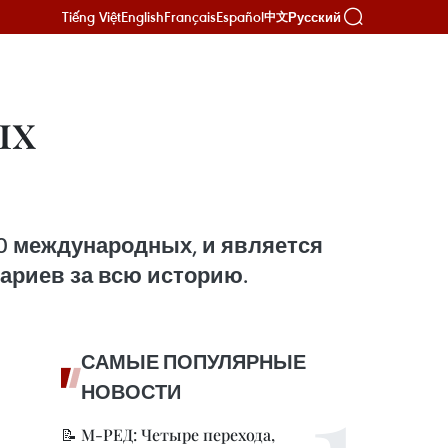
Tiếng Việt
English
Français
Español
Русский
中文
ых
00 международных, и является
риев за всю историю.
САМЫЕ ПОПУЛЯРНЫЕ
НОВОСТИ
📝 М-РЕД: Четыре перехода,