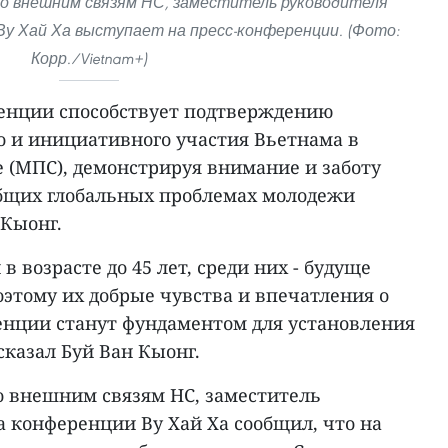
о внешним связям НС, заместитель руководителя
у Хай Ха выступает на пресс-конференции. (Фото:
Корр./Vietnam+)
енции способствует подтверждению
о и инициативного участия Вьетнама в
(МПС), демонстрируя внимание и заботу
бщих глобальных проблемах молодежи
 Кыонг.
 возрасте до 45 лет, среди них - будуще
этому их добрые чувства и впечатления о
енции станут фундаментом для установления
сказал Буй Ван Кыонг.
о внешним связям НС, заместитель
а конференции Ву Хай Ха сообщил, что на