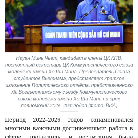
Нгуен Минь Чьет, кандидат в члены ЦК КПВ,
постоянный секретарь ЦК Коммунистического союза
молодёжи имени Хо Ши Мина, Председатель Союза
студентов Вьетнама, представляет краткое
изложение Политического отчёта, представленного
XIII Всевьетнамскому съезду Коммунистического
союза молодёжи имени Хо Ши Мина на срок
полномочий 2026–2031 годов (Фото: ВИА)
Период 2022–2026 годов ознаменовался
многими важными достижениями: работа в
сфере пропаганды и воспитания была