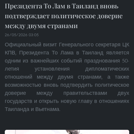
Президента То Лам в Таиланд вновь
подтверждает политическое доверие
между двумя странами
26/05/2026 03:05
Официальный визит Генерального секретаря ЦК
КПВ, Президента То Лама в Таиланд является
одним из важнейших событий празднования 50-
летия установления дипломатических
отношений между двумя странами, а также
возможностью вновь подтвердить политическое
доверие между правительствами двух
государств и открыть новую главу в отношениях
Таиланда и Вьетнама.