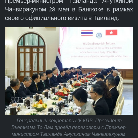
Премьер-министром Таиланда Анутхином
Чанвиракуном 28 мая в Бангкоке в рамках
своего официального визита в Таиланд.
Генеральный секретарь ЦК КПВ, Президент
Вьетнама То Лам провёл переговоры с Премьер-
министром Таиланда Анутхином Чанвиракуном.