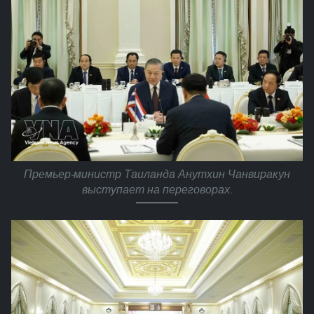
Премьер-министр Таиланда Анутхин Чанвиракун
выступает на переговорах.