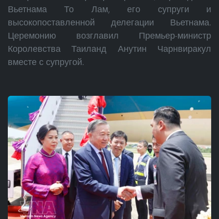
Вьетнама То Лам, его супруги и
высокопоставленной делегации Вьетнама.
Церемонию возглавил Премьер-министр
Королевства Таиланд Анутин Чарнвиракул
вместе с супругой.