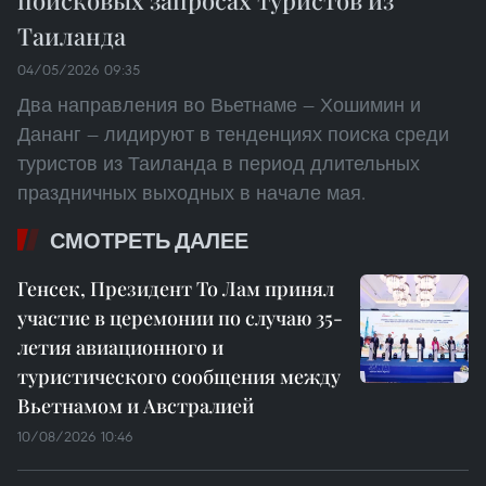
Таиланда
04/05/2026 09:35
Два направления во Вьетнаме — Хошимин и
Дананг — лидируют в тенденциях поиска среди
туристов из Таиланда в период длительных
праздничных выходных в начале мая.
СМОТРЕТЬ ДАЛЕЕ
Генсек, Президент То Лам принял
участие в церемонии по случаю 35-
летия авиационного и
туристического сообщения между
Вьетнамом и Австралией
10/08/2026 10:46