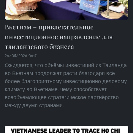
Вьетнам – привлекательное
инвестиционное направление для
таиландского бизнеса
26/05/2026 06:41
Ожидается, что объёмы инвестиций из Таиланда
во Вьетнам продолжат расти благодаря всё
более благоприятному инвестиционно-деловому
климату во Вьетнаме, чему способствует
всеобъемлющее стратегическое партнёрство
между двумя странами.