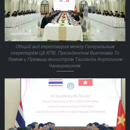
Общий вид переговоров между Генеральным
секретарём ЦК КПВ, Президентом Вьетнама То
Ламом и Премьер-министром Таиланда Анутхином
Чанвиракуном.