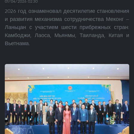
01/04/2026 02:30
2026 год ознаменовал десятилетие становления
и развития механизма сотрудничества Меконг —
Ланьцан с участием шести прибрежных стран:
Камбоджи, Лаоса, Мьянмы, Таиланда, Китая и
Вьетнама.