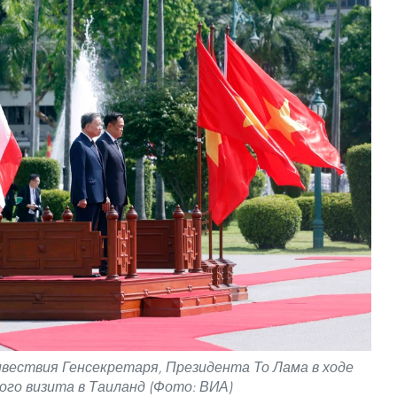
вествия Генсекретаря, Президента То Лама в ходе
го визита в Таиланд (Фото: ВИА)