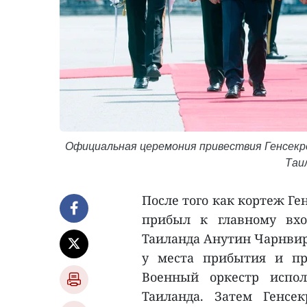
Официальная церемония привествия Генсекре
Таи
После того как кортеж Ге
прибыл к главному вхо
Таиланда Анутин Чарнвира
у места прибытия и пр
Военный оркестр испо
Таиланда. Затем Генсе