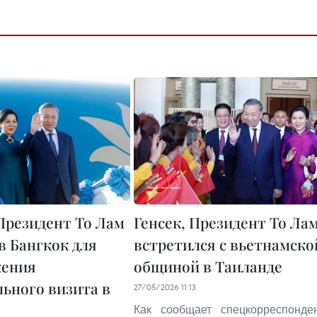
 Президент То Лам
Генсек, Президент То Ла
в Бангкок для
встретился с вьетнамско
жения
общиной в Таиланде
ьного визита в
27/05/2026 11:13
Как сообщает спецкорреспонде