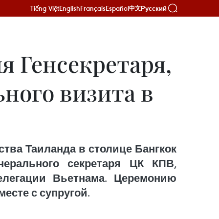
Tiếng Việt
English
Français
Español
Русский
中文
 Генсекретаря,
ьного визита в
тва Таиланда в столице Бангкок
нерального секретаря ЦК КПВ,
елегации Вьетнама. Церемонию
есте с супругой.