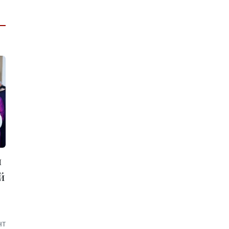
м
й
нт