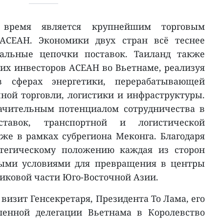
 время является крупнейшим торговым
АСЕАН. Экономики двух стран всё теснее
нальные цепочки поставок. Таиланд также
их инвесторов АСЕАН во Вьетнаме, реализуя
 сферах энергетики, перерабатывающей
ой торговли, логистики и инфраструктуры.
ачительным потенциалом сотрудничества в
тавок, транспортной и логистической
кже в рамках субрегиона Меконга. Благодаря
атегическому положению каждая из сторон
ными условиями для превращения в центры
иковой части Юго-Восточной Азии.
зит Генсекретаря, Президента То Лама, его
ленной делегации Вьетнама в Королевство