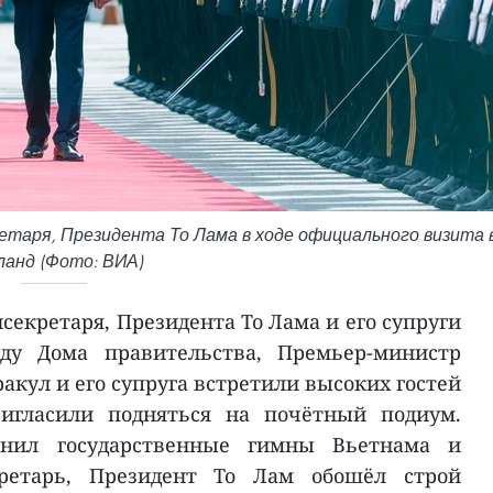
таря, Президента То Лама в ходе официального визита 
ланд (Фото: ВИА)
нсекретаря, Президента То Лама и его супруги
ду Дома правительства, Премьер-министр
кул и его супруга встретили высоких гостей
игласили подняться на почётный подиум.
лнил государственные гимны Вьетнама и
кретарь, Президент То Лам обошёл строй