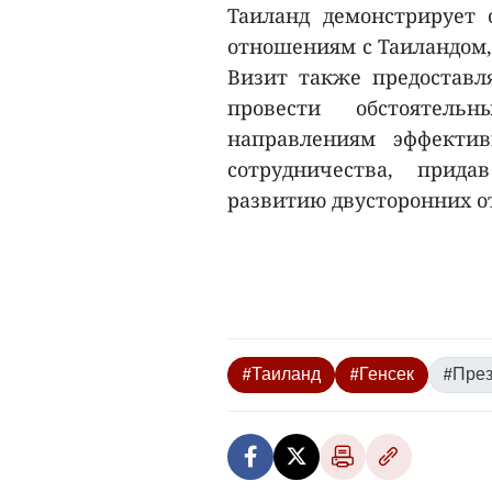
Таиланд демонстрирует 
отношениям с Таиландом,
Визит также предоставл
провести обстояте
направлениям эффекти
сотрудничества, прид
развитию двусторонних о
#Таиланд
#Генсек
#През