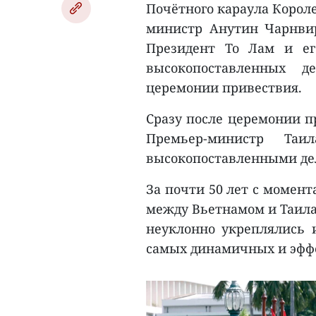
Почётного караула Короле
министр Анутин Чарнвира
Президент То Лам и ег
высокопоставленных д
церемонии привествия.
Сразу после церемонии п
Премьер-министр Та
высокопоставленными дел
За почти 50 лет с момен
между Вьетнамом и Таилан
неуклонно укреплялись и
самых динамичных и эфф