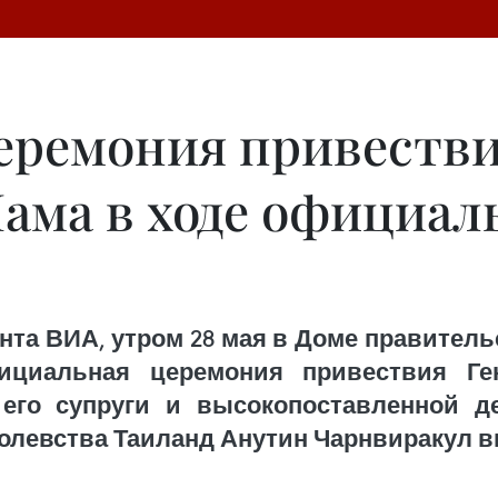
ремония привествия
ама в ходе официал
та ВИА, утром 28 мая в Доме правительс
ициальная церемония привествия Ге
 его супруги и высокопоставленной д
левства Таиланд Анутин Чарнвиракул вм