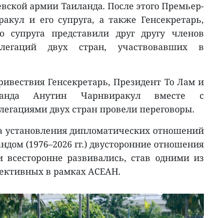
вской армии Таиланда. После этого Премьер-
кул и его супруга, а также Генсекретарь,
о супруга представили друг другу членов
елегаций двух стран, участвовавших в
ривествия Генсекретарь, Президент То Лам и
иланда Анутин Чарнвиракул вместе с
егациями двух стран провели переговоры.
та установления дипломатических отношений
дом (1976–2026 гг.) двусторонние отношения
 всесторонне развивались, став одними из
ективных в рамках АСЕАН.