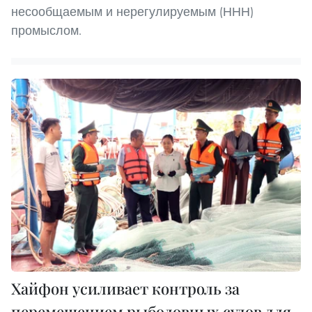
несообщаемым и нерегулируемым (ННН)
промыслом.
Хайфон усиливает контроль за
перемещением рыболовных судов для