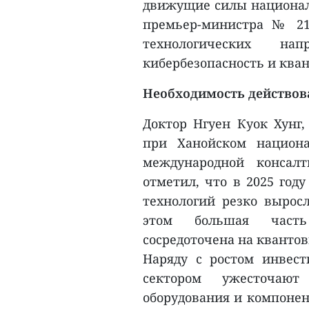
движущие силы националь
премьер-министра № 21/
технологических н
кибербезопасность и ква
Необходимость действов
Доктор Нгуен Куок Хунг,
при Ханойском национа
международной консал
отметил, что в 2025 год
технологий резко вырос
этом большая часть
сосредоточена на кванто
Наряду с ростом инвес
сектором ужесточаю
оборудования и компонен