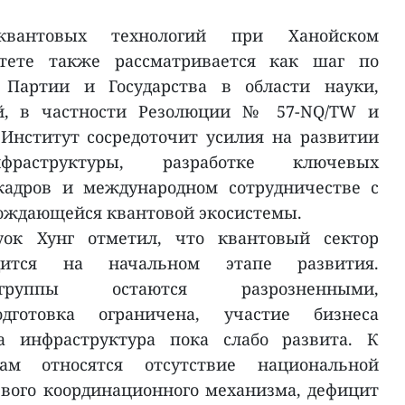
квантовых технологий при Ханойском
тете также рассматривается как шаг по
 Партии и Государства в области науки,
й, в частности Резолюции № 57-NQ/TW и
Институт сосредоточит усилия на развитии
нфраструктуры, разработке ключевых
 кадров и международном сотрудничестве с
ождающейся квантовой экосистемы.
ок Хунг отметил, что квантовый сектор
дится на начальном этапе развития.
 группы остаются разрозненными,
одготовка ограничена, участие бизнеса
 а инфраструктура пока слабо развита. К
м относятся отсутствие национальной
вого координационного механизма, дефицит