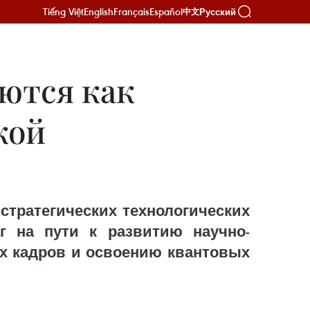
Tiếng Việt
English
Français
Español
Русский
中文
ются как
кой
стратегических технологических
г на пути к развитию научно-
х кадров и освоению квантовых