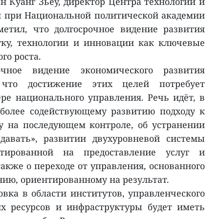
н Куанг Зьеу, директор Центра технологий и
 при Национальной политической академии
етил, что долгосрочное видение развития
уку, технологии и инновации как ключевые
го роста.
очное видение экономического развития
что достижение этих целей потребует
е национального управления. Речь идёт, в
 более содействующему развитию подходу к
у на последующем контроле, об устранении
давать», развитии двухуровневой системы
нтированной на предоставление услуг и
также о переходе от управления, основанного
нию, ориентированному на результат.
овка в области институтов, управленческого
их ресурсов и инфраструктуры будет иметь