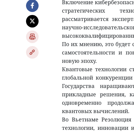
Включение кибербезопасн
стратегических тех
рассматривается экспе
научно-исследоват
высококвалифицированных
По их мнению, это будет
самостоятельности и п
новую эпоху.
Квантовые технологии с
глобальной конкуренции 
Государства наращива
прикладные решения, к
одновременно продолж
квантовых вычислений.
Во Вьетнаме Резолюция
технологии, инновации