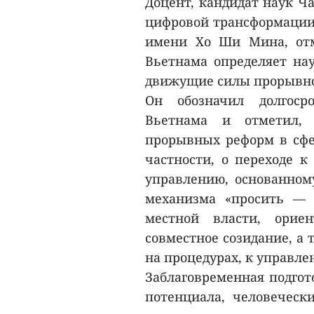
Доцент, кандидат наук Ча
цифровой трансформации
имени Хо Ши Мина, отм
Вьетнама определяет на
движущие силы прорывно
Он обозначил долгоср
Вьетнама и отметил, 
прорывных реформ в сфер
частности, о переходе к
управлению, основанном
механизма «просить — 
местной власти, орие
совместное созидание, а 
на процедурах, к управле
Заблаговременная подгот
потенциала, человеческ