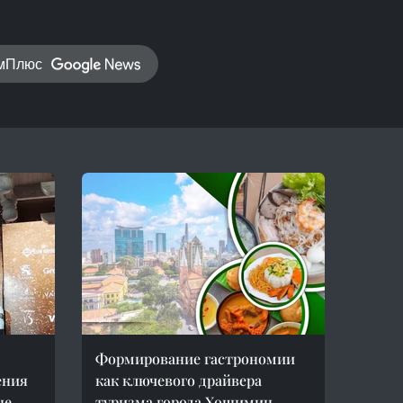
амПлюс
Формирование гастрономии
ения
как ключевого драйвера
не
туризма города Хошимин