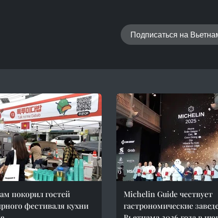
Подписаться на Вьетн
ам покорил гостей
Michelin Guide чествует
рного фестиваля кухни
гастрономические завед
ле
Вьетнама 2026 года в ию