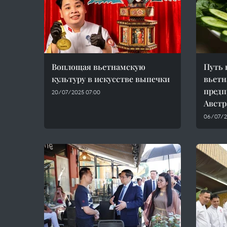
Воплощая вьетнамскую
Путь 
культуру в искусстве выпечки
вьетн
пред
20/07/2025 07:00
Австр
06/07/2