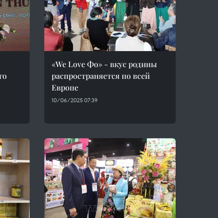
«We Love Фо» - вкус родины
го
распространяется по всей
Европе
10/06/2025 07:39