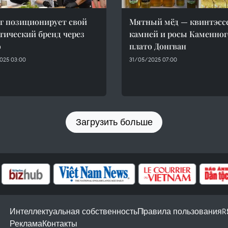
г позиционирует свой
Мятный мёд — квинтэсс
тический бренд через
камней и росы Каменног
ю
плато Донгван
025 03:00
31/05/2025 07:00
Загрузить больше
Интеллектуальная собственность
Правила пользования
R
Реклама
Контакты