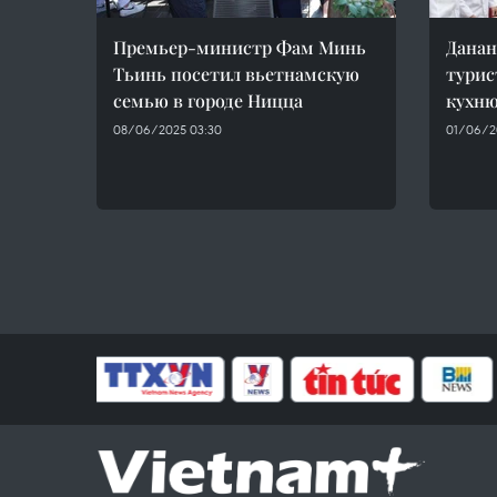
Премьер-министр Фам Минь
Данан
Тьинь посетил вьетнамскую
турис
семью в городе Ницца
кухн
08/06/2025 03:30
01/06/2