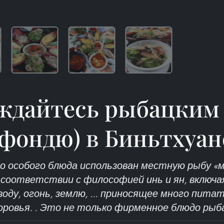
ждайтесь рыбацким 
(фондю) в Биньтхуан
го особого блюда использован местную рыбу «м
соответствии с философией инь и ян, включа
воду, огонь, землю, ... приносящее много пит
оровья. . Это не только фирменное блюдо рыб