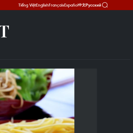
Tiếng Việt
English
Français
Español
Русский
中文
Т