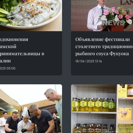
вдохновения
Объявление фестивали
амской
столетнего традиционно
принимательницы в
рыбного соуса Фукуока
алии
18/06/2025 13:16
025 05:00