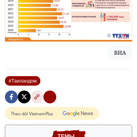
ВИА
#Таиландом
Theo dõi VietnamPlus