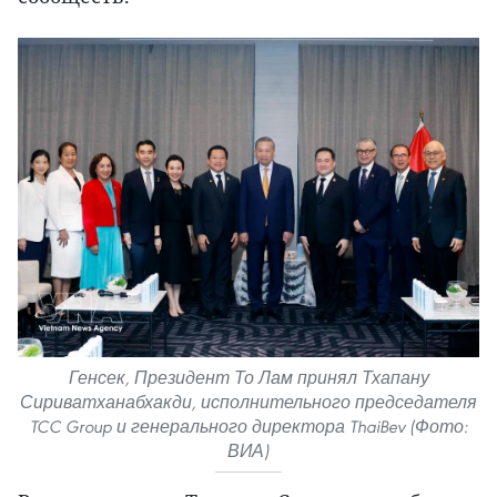
Генсек, Президент То Лам принял Тхапану
Сириватханабхакди, исполнительного председателя
TCC Group и генерального директора ThaiBev (Фото:
ВИА)