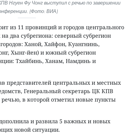
ПВ Нгуен Фу Чонг выступил с речью по завершении
онференции. (Фото: ВИА)
оит из 11 провинций и городов центрального
на два субрегиона: северный субрегион
городов: Ханой, Хайфон, Куангнинь,
онг, Хынг-йен) и южный субрегион
ции: Тхайбинь, Ханам, Намдинь и
ав представителей центральных и местных
ведомств, Генеральный секретарь ЦК КПВ
с речью, в которой отметил новые пункты
 дополнила и развила 5 важных и новых
ющих новой ситуации.