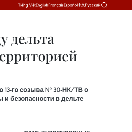
Tiếng Việt
English
Français
Español
Русский
中文
у дельта
территорией
13-го созыва № 30-НК/ТВ о
 и безопасности в дельте