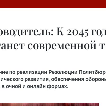
одитель: К 2045 год
танет современной 
ние по реализации Резолюции Политбюро 
ческого развития, обеспечения обороны
 в очной и онлайн формах.