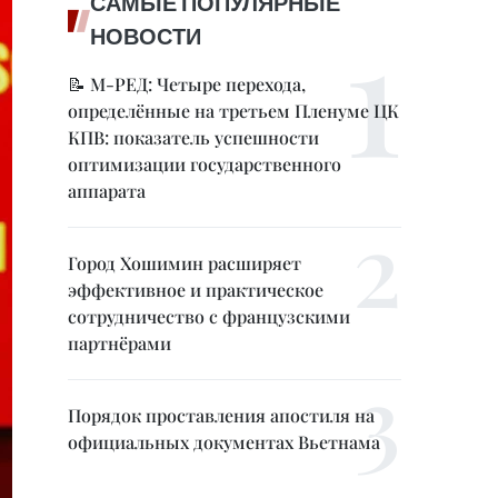
САМЫЕ ПОПУЛЯРНЫЕ
НОВОСТИ
📝 М-РЕД: Четыре перехода,
определённые на третьем Пленуме ЦК
КПВ: показатель успешности
оптимизации государственного
аппарата
Город Хошимин расширяет
эффективное и практическое
сотрудничество с французскими
партнёрами
Порядок проставления апостиля на
официальных документах Вьетнама