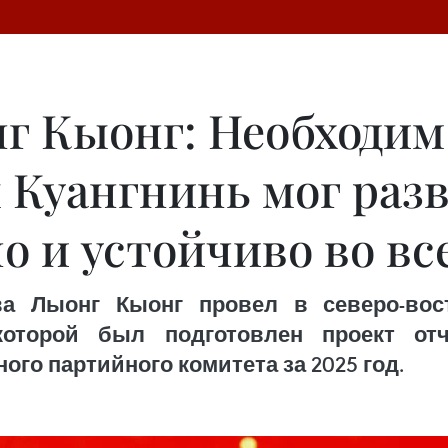
г Кыонг: Необходим
 Куангнинь мог раз
о и устойчиво во вс
тва Лыонг Кыонг провел в северо-во
которой был подготовлен проект отч
го партийного комитета за 2025 год.