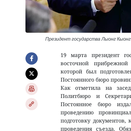
Президент государства Лыонг Кыонг 
19 марта президент го
восточной прибрежной
которой был подготовле
Постоянного бюро провинц
Как отметила на засе
Политбюро и Секретар
Постоянное бюро изд
проведению провинциал
подготовку документов, 
проведения съезда. Об