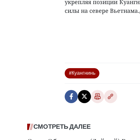
укрепляя позиции Куанг
силы на севере Вьетнама./
#Куангнинь
СМОТРЕТЬ ДАЛЕЕ