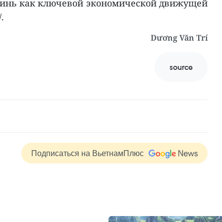
нинь как ключевой экономической движущей
.
Dương Văn Trí
source
Подписаться на ВьетнамПлюс