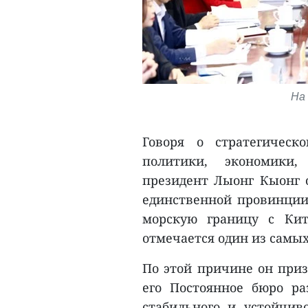
На
Говоря о стратегичес
политики, экономики,
президент Лыонг Кыонг 
единственной провинции
морскую границу с Кит
отмечается один из самых
По этой причине он при
его Постоянное бюро ра
стабильного и устойчиво