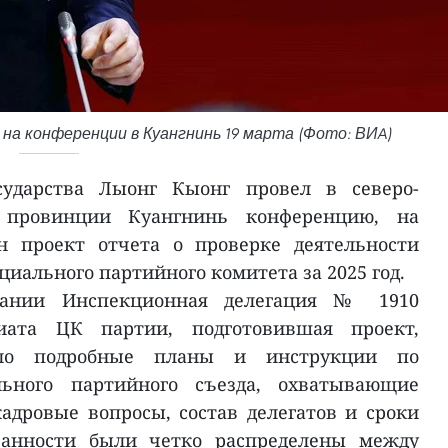
на конференции в Куангнинь 19 марта (Фото: ВИA)
сударства Лыонг Кыонг провел в северо-
 провинции Куангнинь конференцию, на
н проект отчета о проверке деятельности
иального партийного комитета за 2025 год.
дании Инспекционная делегация № 1910
иата ЦК партии, подготовившая проект,
ало подробные планы и инструкции по
ьного партийного съезда, охватывающие
кадровые вопросы, состав делегатов и сроки
язанности были четко распределены между