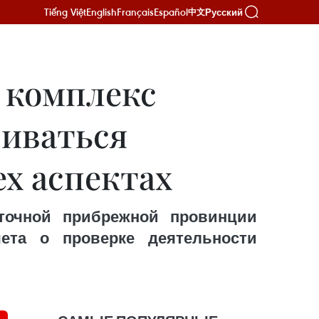
Tiếng Việt
English
Français
Español
Русский
中文
 комплекс
виваться
ех аспектах
сточной прибрежной провинции
ета о проверке деятельности