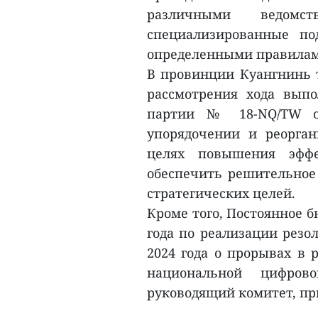
различными ведомс
специализированные п
определенными правилам
В провинции Куангнинь 
рассмотрения хода вып
партии № 18-NQ/TW от
упорядочении и реорга
целях повышения эффе
обеспечить решительное
стратегических целей.
Кроме того, Постоянное б
года по реализации резо
2024 года о прорывах в 
национальной цифров
руководящий комитет, пр