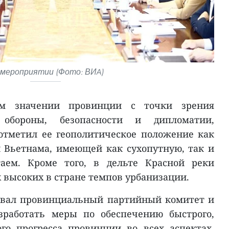
 мероприятии (Фото: ВИA)
ком значении провинции с точки зрения
 обороны, безопасности и дипломатии,
отметил ее геополитическое положение как
 Вьетнама, имеющей как сухопутную, так и
аем. Кроме того, в дельте Красной реки
 высоких в стране темпов урбанизации.
звал провинциальный партийный комитет и
зработать меры по обеспечению быстрого,
го прогресса провинции во всех аспектах,