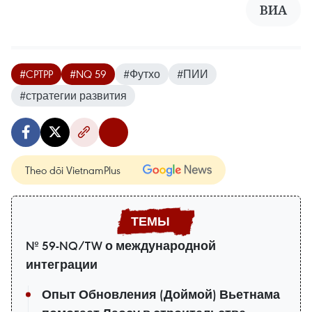
ВИА
#CPTPP
#NQ 59
#Футхо
#ПИИ
#стратегии развития
Theo dõi VietnamPlus
№ 59-NQ/TW о международной
интеграции
Опыт Обновления (Доймой) Вьетнама