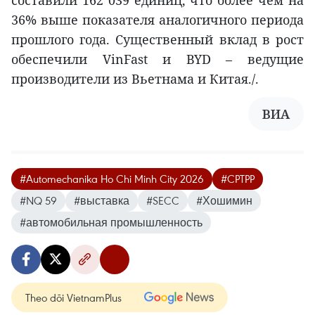
составили 162 039 единиц, что более чем на
36% выше показателя аналогичного периода
прошлого года. Существенный вклад в рост
обеспечили VinFast и BYD – ведущие
производители из Вьетнама и Китая./.
ВИА
#Automechanika Ho Chi Minh City 2026
#CPTPP
#NQ 59
#выставка
#SECC
#Хошимин
#автомобильная промышленность
Theo dõi VietnamPlus