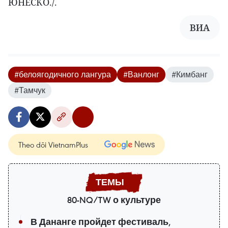
ЮНЕСКО./.
ВИA
#белоягодичного лангура
#Ванлонг
#Кимбанг
#Тамчук
Theo dõi VietnamPlus
80-NQ/TW о культуре
В Дананге пройдет фестиваль,