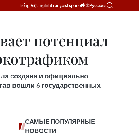
Tiếng Việt
English
Français
Español
Русский
中文
вает потенциал
аркотрафиком
ыла создана и официально
став вошли 6 государственных
САМЫЕ ПОПУЛЯРНЫЕ
НОВОСТИ