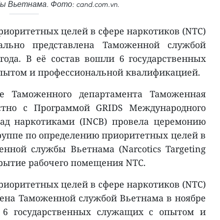
 Вьетнама. Фото: cand.com.vn.
риоритетных целей в сфере наркотиков (NTC)
ально представлена Таможенной службой
года. В её состав вошли 6 государственных
пытом и профессиональной квалификацией.
е Таможенного департамента Таможенная
стно с Программой GRIDS Международного
ад наркотиками (INCB) провела церемонию
руппе по определению приоритетных целей в
нной службы Вьетнама (Narcotics Targeting
ткрытие рабочего помещения NTC.
риоритетных целей в сфере наркотиков (NTC)
лена Таможенной службой Вьетнама в ноябре
т 6 государственных служащих с опытом и