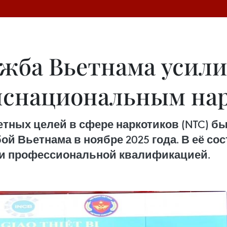
жба Вьетнама усили
анснациональным н
тных целей в сфере наркотиков (NTC) б
й Вьетнама в ноябре 2025 года. В её со
и профессиональной квалификацией.