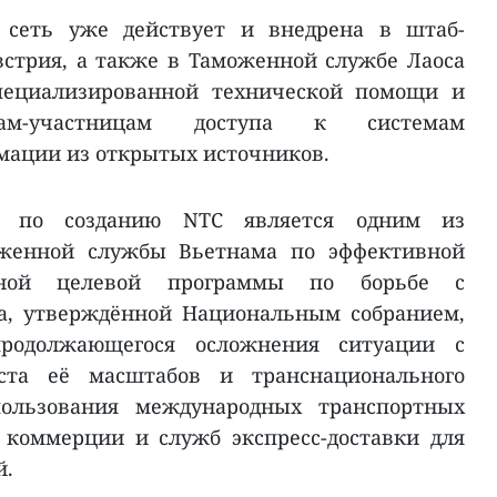
 сеть уже действует и внедрена в штаб-
встрия, а также в Таможенной службе Лаоса
специализированной технической помощи и
анам-участницам доступа к системам
мации из открытых источников.
е по созданию NTC является одним из
женной службы Вьетнама по эффективной
ьной целевой программы по борьбе с
да, утверждённой Национальным собранием,
продолжающегося осложнения ситуации с
оста её масштабов и транснационального
пользования международных транспортных
 коммерции и служб экспресс-доставки для
й.