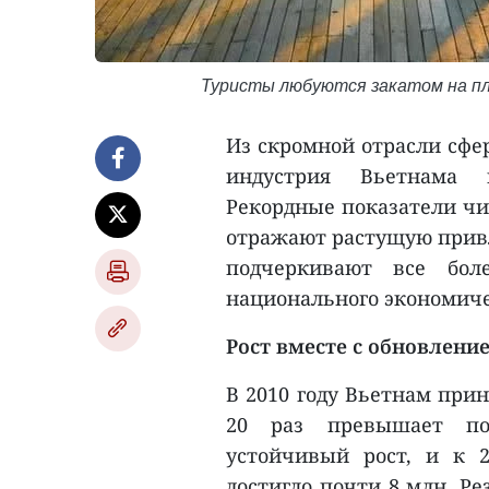
Туристы любуются закатом на пляж
Из скромной отрасли сфер
индустрия Вьетнама 
Рекордные показатели чис
отражают растущую привл
подчеркивают все бол
национального экономиче
Рост вместе с обновлени
В 2010 году Вьетнам прин
20 раз превышает пок
устойчивый рост, и к 
достигло почти 8 млн. Р