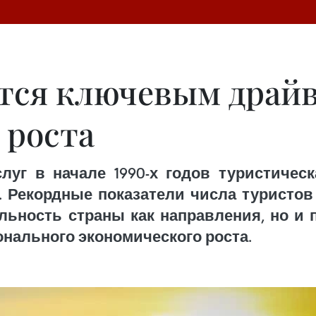
тся ключевым драй
 роста
луг в начале 1990-х годов туристичес
екордные показатели числа туристов 
ьность страны как направления, но и
онального экономического роста.