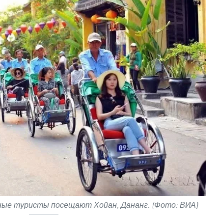
ые туристы посещают Хойан, Дананг. (Фото: ВИА)