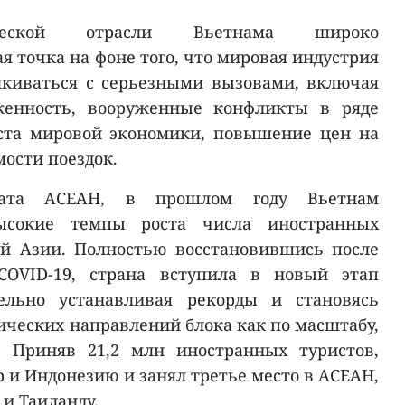
ической отрасли Вьетнама широко
я точка на фоне того, что мировая индустрия
лкиваться с серьезными вызовами, включая
женность, вооруженные конфликты в ряде
оста мировой экономики, повышение цен на
ости поездок.
иата АСЕАН, в прошлом году Вьетнам
ысокие темпы роста числа иностранных
ой Азии. Полностью восстановившись после
COVID-19, страна вступила в новый этап
тельно устанавливая рекорды и становясь
ических направлений блока как по масштабу,
. Приняв 21,2 млн иностранных туристов,
 и Индонезию и занял третье место в АСЕАН,
и Таиланду.