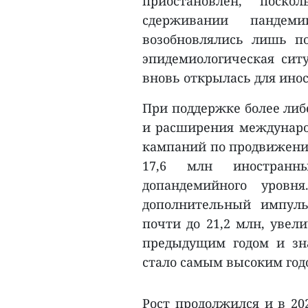
приостановлен, поско
сдерживании пандем
возобновлялись лишь по
эпидемиологическая ситу
вновь открылась для ино
При поддержке более либ
и расширения междунаро
кампаний по продвижению
17,6 млн иностранн
допандемийного уровн
дополнительный импуль
почти до 21,2 млн, увел
предыдущим годом и зна
стало самым высоким год
Рост продолжился и в 202