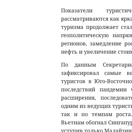
Показатели турист
рассматриваются как ярка
туризма продолжает ста
геополитическую напря
регионов, замедление р
нефть и увеличение стоим
По данным Секретар
зафиксировал самые в
туристов в Юго-Восточн
последствий пандемии 
расширения, последова
одним из ведущих турист
так и по темпам роста
Вьетнам обогнал Сингапур
уступив только Малайзии 