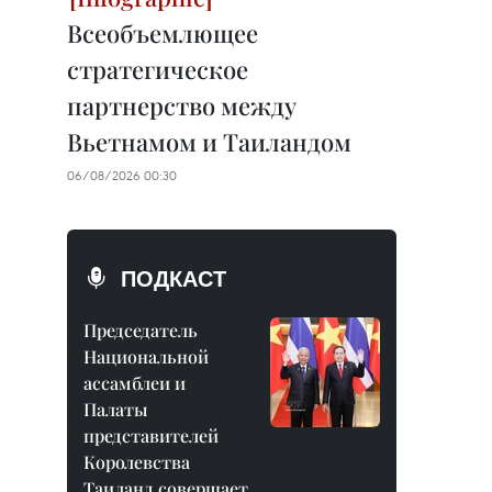
Всеобъемлющее
стратегическое
партнерство между
Вьетнамом и Таиландом
06/08/2026 00:30
ПОДКАСТ
Председатель
Национальной
ассамблеи и
Палаты
представителей
Королевства
Таиланд совершает