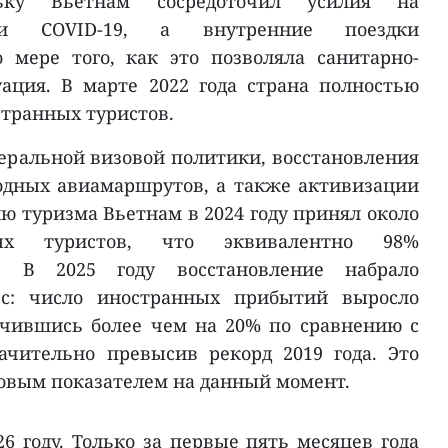
льку Вьетнам сосредоточил усилия на
ии COVID-19, а внутренние поездки
 мере того, как это позволяла санитарно-
ация. В марте 2022 года страна полностью
странных туристов.
еральной визовой политики, восстановления
дных авиамаршрутов, а также активизации
 туризма Вьетнам в 2024 году принял около
ых туристов, что эквивалентно 98%
я. В 2025 году восстановление набрало
с: число иностранных прибытий выросло
ичившись более чем на 20% по сравнению с
чительно превысив рекорд 2019 года. Это
овым показателем на данный момент.
6 году. Только за первые пять месяцев года