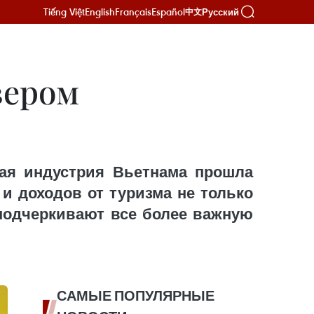
Tiếng Việt
English
Français
Español
Русский
中文
вером
кая индустрия Вьетнама прошла
и доходов от туризма не только
 подчеркивают все более важную
САМЫЕ ПОПУЛЯРНЫЕ