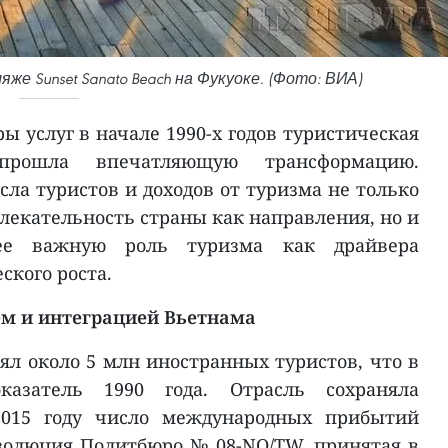
е Sunset Sanato Beach на Фукуоке. (Фото: ВИА)
ы услуг в начале 1990-х годов туристическая
прошла впечатляющую трансформацию.
ла туристов и доходов от туризма не только
екательность страны как направления, но и
ее важную роль туризма как драйвера
ского роста.
ем и интеграцией Вьетнама
ял около 5 млн иностранных туристов, что в
азатель 1990 года. Отрасль сохраняла
2015 году число международных прибытий
езолюция Политбюро № 08-NQ/TW, принятая в