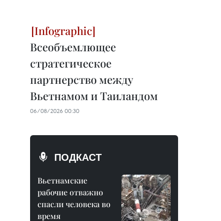
Всеобъемлющее
стратегическое
партнерство между
Вьетнамом и Таиландом
06/08/2026 00:30
ПОДКАСТ
Вьетнамские
рабочие отважно
спасли человека во
время