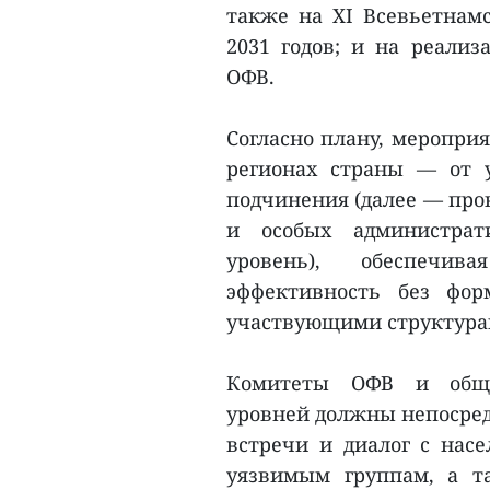
также на XI Всевьетнам
2031 годов; и на реализ
ОФВ.
Согласно плану, меропри
регионах страны — от 
подчинения (далее — про
и особых администра
уровень), обеспечив
эффективность без фо
участвующими структура
Комитеты ОФВ и общес
уровней должны непосред
встречи и диалог с насе
уязвимым группам, а т