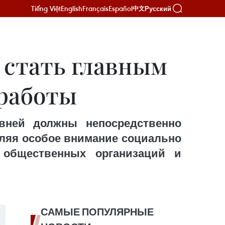
Tiếng Việt
English
Français
Español
Русский
中文
 стать главным
работы
вней должны непосредственно
деляя особое внимание социально
 общественных организаций и
САМЫЕ ПОПУЛЯРНЫЕ