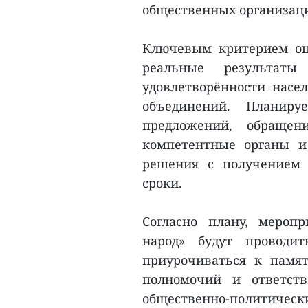
общественных организац
Ключевым критерием оц
реальные результат
удовлетворённости насе
объединений. Планиру
предложений, обраще
компетентные органы и
решения с получением 
сроки.
Согласно плану, мероп
народ» будут проводи
приурочиваться к памя
полномочий и ответст
общественно-политически