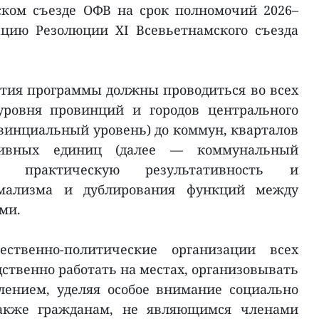
ском съезде ОФВ на срок полномочий 2026–
ацию Резолюции XI Всевьетнамского съезда
ятия программы должны проводиться во всех
уровня провинций и городов центрального
винциальный уровень) до коммун, кварталов
тивных единиц (далее — коммунальный
ая практическую результативность и
рмализма и дублирования функций между
ми.
твенно-политические организации всех
ственно работать на местах, организовывать
лением, уделяя особое внимание социально
акже гражданам, не являющимся членами