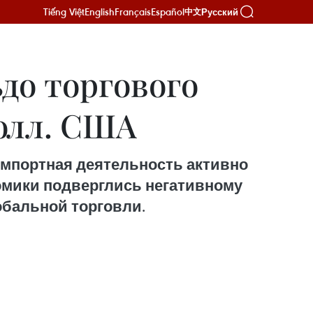
Tiếng Việt
English
Français
Español
Русский
中文
до торгового
долл. США
-импортная деятельность активно
номики подверглись негативному
обальной торговли.