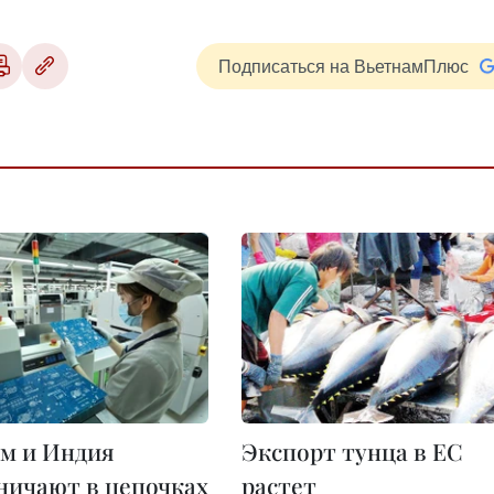
Подписаться на ВьетнамПлюс
м и Индия
Экспорт тунца в ЕС
ничают в цепочках
растет