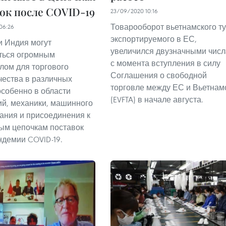
ок после COVID-19
23/09/2020 10:16
Товарооборот вьетнамского ту
06:26
экспортируемого в ЕС,
и Индия могут
увеличился двузначными чис
ться огромным
с момента вступления в силу
лом для торгового
Соглашения о свободной
чества в различных
торговле между ЕС и Вьетна
особенно в области
(EVFTA) в начале августа.
ий, механики, машинного
ания и присоединения к
ым цепочкам поставок
ндемии COVID-19.