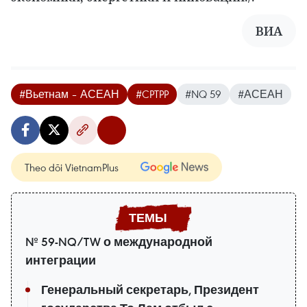
ВИА
#Вьетнам – АСЕАН
#CPTPP
#NQ 59
#АСЕАН
Theo dõi VietnamPlus
№ 59-NQ/TW о международной
интеграции
Генеральный секретарь, Президент