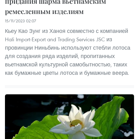
придания шарма вьетнамским
ремесленным изделиям
15/11/2023 02:07
Кьеу Као Зунг из Ханоя совместно с компанией
Hali Import-Export and Trading Services JSC из
провинции Ниньбинь используют стебли лотоса
для создания ряда изделий, пропитанных
вьетнамской культурной самобытностью, таких
как бумажные цветы лотоса и бумажные веера.