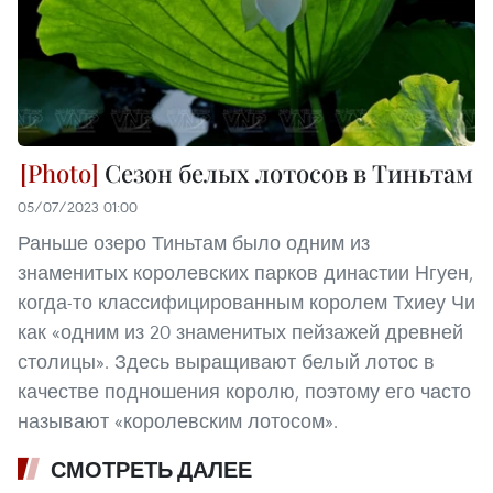
Сезон белых лотосов в Тиньтам
05/07/2023 01:00
Раньше озеро Тиньтам было одним из
знаменитых королевских парков династии Нгуен,
когда-то классифицированным королем Тхиеу Чи
как «одним из 20 знаменитых пейзажей древней
столицы». Здесь выращивают белый лотос в
качестве подношения королю, поэтому его часто
называют «королевским лотосом».
СМОТРЕТЬ ДАЛЕЕ