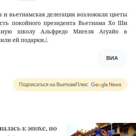
Ха и вьетнамская делегация возложили цветы
есть покойного президента Вьетнама Хо Ши
ьную школу Альфредо Мигеля Агуайо в
или ей подарки./.
ВИА
Подписаться на ВьетнамПлюс
алась к эпохе, но