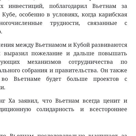
х инвестиций, поблагодарил Вьетнам за
убе, особенно в условиях, когда карибская
огочисленные трудности, связанные с
.
шения между Вьетнамом и Кубой развиваются
 и выразил пожелание и дальше повышать
вующих механизмов сотрудничества по
льного собрания и правительства. Он также
 во Вьетнаме будет больше проектов с
и.
нг Ха заявил, что Вьетнам всегда ценит и
диционную солидарность и всестороннее
то Вьетнам последовательно выступает за