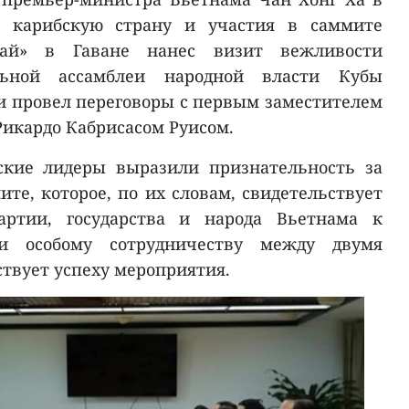
в карибскую страну и участия в саммите
ай» в Гаване нанес визит вежливости
льной ассамблеи народной власти Кубы
 и провел переговоры с первым заместителем
икардо Кабрисасом Руисом.
ские лидеры выразили признательность за
те, которое, по их словам, свидетельствует
ртии, государства и народа Вьетнама к
и особому сотрудничеству между двумя
ствует успеху мероприятия.