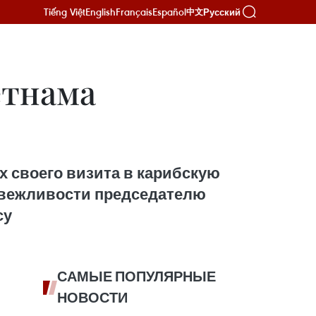
Tiếng Việt
English
Français
Español
Русский
中文
етнама
х своего визита в карибскую
т вежливости председателю
су
САМЫЕ ПОПУЛЯРНЫЕ
НОВОСТИ