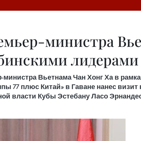
емьер-министра Вь
убинскими лидерами
р-министра Вьетнама Чан Хонг Ха в рамка
уппы 77 плюс Китай» в Гаване нанес визи
ой власти Кубы Эстебану Ласо Эрнанде