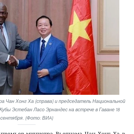
 Чан Хонг Ха (справа) и председатель Национальной
Кубы Эстебан Ласо Эрнандес на встрече в Гаване 18
сентября. (Фото: ВИA)
 премьер-министра Вьетнама Чан Хонг Ха в