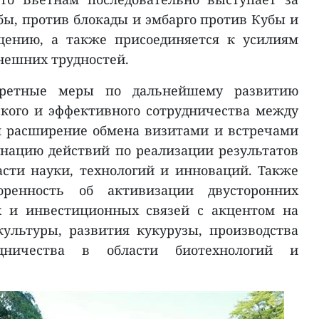
бы, против блокады и эмбарго против Кубы и
щению, а также присоединяется к усилиям
нешних трудностей.
кретные меры по дальнейшему развитию
ского и эффективного сотрудничества между
я расширение обмена визитами и встречами
инацию действий по реализации результатов
асти науки, технологий и инноваций. Также
оренность об активизации двусторонних
х и инвестиционных связей с акцентом на
ультуры, развития кукурузы, производства
дничества в области биотехнологий и