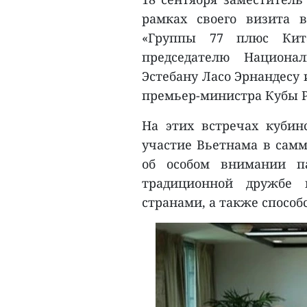
рамках своего визита 
«Группы 77 плюс Кит
председателю Национа
Эстебану Ласо Эрнандесу
премьер-министра Кубы Р
На этих встречах кубин
участие Вьетнама в самми
об особом внимании па
традиционной дружбе 
странами, а также способ