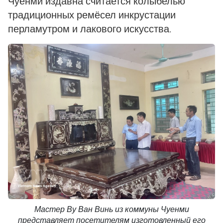
Чуенми издавна считается колыбелью
традиционных ремёсел инкрустации
перламутром и лакового искусства.
Мастер Ву Ван Винь из коммуны Чуенми
представляет посетителям изготовленный его