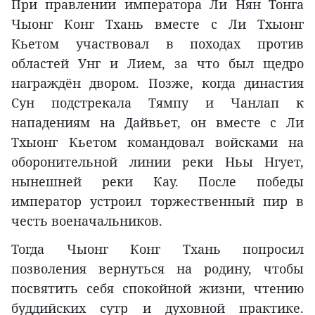
При правлении императора Ли Нян Тонга
Чыонг Конг Тхань вместе с Ли Тхыонг
Кьетом участвовал в походах против
областей Унг и Лием, за что был щедро
награждён двором. Позже, когда династия
Сун подстрекала Тямпу и Чанлап к
нападениям на Дайвьет, он вместе с Ли
Тхыонг Кьетом командовал войсками на
оборонительной линии реки Ньы Нгует,
нынешней реки Кау. После победы
император устроил торжественный пир в
честь военачальников.
Тогда Чыонг Конг Тхань попросил
позволения вернуться на родину, чтобы
посвятить себя спокойной жизни, чтению
буддийских сутр и духовной практике.