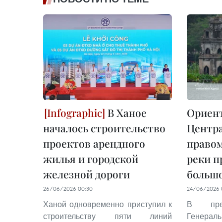
В Ханое
Ориен
началось строительство
Центра
проектов арендного
правом
жилья и городской
реки 
железной дороги
больш
26/06/2026 00:30
24/06/2026 
Ханой одновременно приступил к
В пред
строительству пяти линий
Генерал