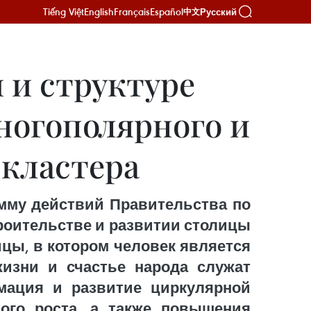
Tiếng Việt
English
Français
Español
Русский
中文
 и структуре
ногополярного и
 кластера
мму действий Правительства по
троительстве и развитии столицы
ицы, в котором человек является
жизни и счастье народа служат
мация и развитие циркулярной
ого роста, а также повышения