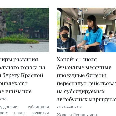
тиры развития
Ханой: с 1 июля
льного города на
бумажные месячные
 берегу Красной
проездные билеты
привлекают
перестанут действова
ое внимание
на субсидируемых
автобусных маршрута
09:04
дверии публикации
23/06/2026 08:19
ьного плана развития
23 июня Департамент