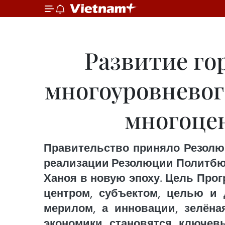
Развитие го
многоуровневог
многоцен
Правительство приняло Резолю
реализации Резолюции Политбюро
Ханоя в новую эпоху. Цель Прог
центром, субъектом, целью и 
мерилом, а инновации, зелён
экономики становятся ключев