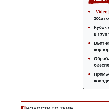
2026 г
Кубок 
в груп
Вьетна
корпо
Обраб
обеспе
Премье
коорди
НОВОСТИ ПО ТЕМЕ