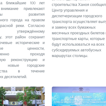
а ближайшие 100 лет
строительства Ханоя сообщил,
внимание привлекают
Центр управления и
нтиры развития
диспетчеризации городского
ьного города на правом
транспорта осуществляет вып
Красной реки. Согласно
и замену всех бумажных
но утверждённому
месячных проездных билетов 
у, этот район сохранит
транспортные карты, которые
ючевые исторические и
будут использоваться на всех
урные ценности,
субсидируемых автобусных
ременно проходя
маршрутах столицы.
ную реконструкцию и
ая новые городские
анства в течение
х десятилетий.