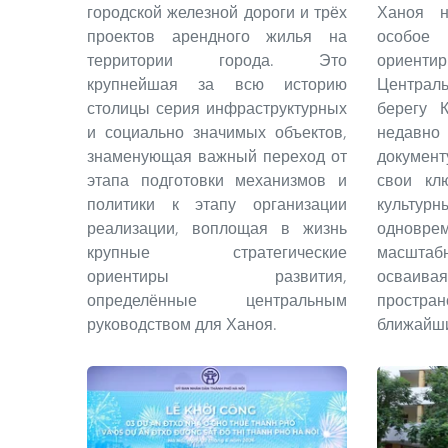
городской железной дороги и трёх
Ханоя н
проектов арендного жилья на
особое 
территории города. Это
орие
крупнейшая за всю историю
Централ
столицы серия инфраструктурных
берегу 
и социально значимых объектов,
недав
знаменующая важный переход от
документ
этапа подготовки механизмов и
свои кл
политики к этапу организации
культ
реализации, воплощая в жизнь
однов
крупные стратегические
масштаб
ориентиры развития,
осваив
определённые центральным
простр
руководством для Ханоя.
ближайши