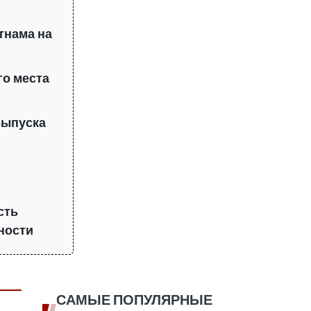
етнама на
го места
выпуска
сть
ности
САМЫЕ ПОПУЛЯРНЫЕ