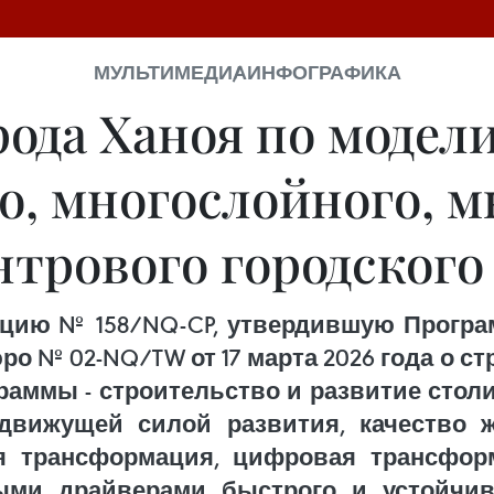
МУЛЬТИМЕДИА
ИНФОГРАФИКА
рода Ханоя по модели
о, многослойного, м
трового городского
цию № 158/NQ-CP, утвердившую Програ
 № 02-NQ/TW от 17 марта 2026 года о с
раммы - строительство и развитие стол
движущей силой развития, качество 
ая трансформация, цифровая трансфор
ыми драйверами быстрого и устойчив