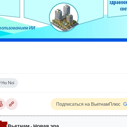
Ha Noi
Подписаться на ВьетнамПлюс
Вьетнам - Новая эра