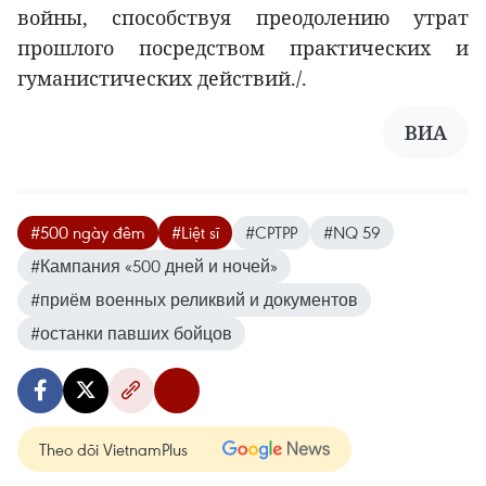
войны, способствуя преодолению утрат
прошлого посредством практических и
гуманистических действий./.
ВИА
#500 ngày đêm
#Liệt sĩ
#CPTPP
#NQ 59
#Кампания «500 дней и ночей»
#приём военных реликвий и документов
#останки павших бойцов
Theo dõi VietnamPlus