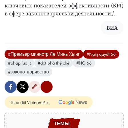
ключевых показателей эффективности (KPI)
в сфере законотворческой деятельности./.
ВИА
#Премьер-министр Ле Минь Хынг
#Nghị quyết 66
#pháp luật
#đột phá thể chế
#NQ 66
#законотворчество
Theo dõi VietnamPlus