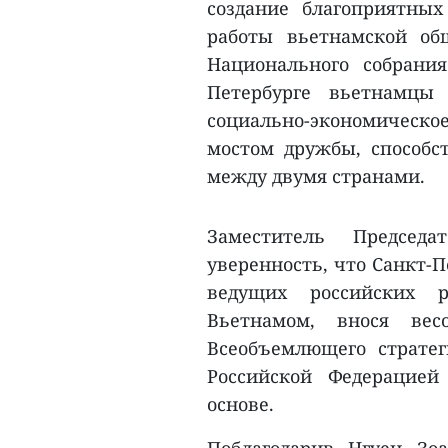
создание благоприятны
работы вьетнамской об
Национального собрани
Петербурге вьетнамцы
социально-экономическо
мостом дружбы, способ
между двумя странами.
Заместитель Председа
уверенность, что Санкт-П
ведущих российских р
Вьетнамом, внося ве
Всеобъемлющего страте
Российской Федерацией
основе.