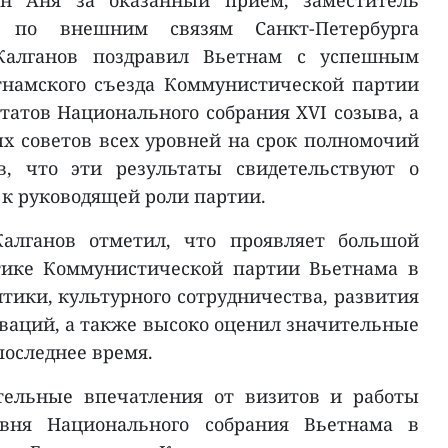
ан Аня за оказанный приём, заместитель
а по внешним связям Санкт-Петербурга
Калганов поздравил Вьетнам с успешным
тнамского съезда Коммунистической партии
татов Национального собрания XVI созыва, а
х советов всех уровней на срок полномочий
ив, что эти результаты свидетельствуют о
 к руководящей роли партии.
Калганов отметил, что проявляет большой
тике Коммунистической партии Вьетнама в
тики, культурного сотрудничества, развития
оваций, а также высоко оценил значительные
последнее время.
тельные впечатления от визитов и работы
овня Национального собрания Вьетнама в