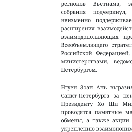
регионов Вьетнама, з
собрания подчеркнул,
неизменно поддерживае
расширения взаимодейст
взаимодополняющих пре
Всеобъемлющего страте
Российской Федерацией
министерствами, ведо
Петербургом.
Нгуен Зоан Ань вырази
Санкт-Петербурга за н
Президенту Хо Ши Мин
проводятся памятные ме
обмены, а также акции
укреплению взаимопонима