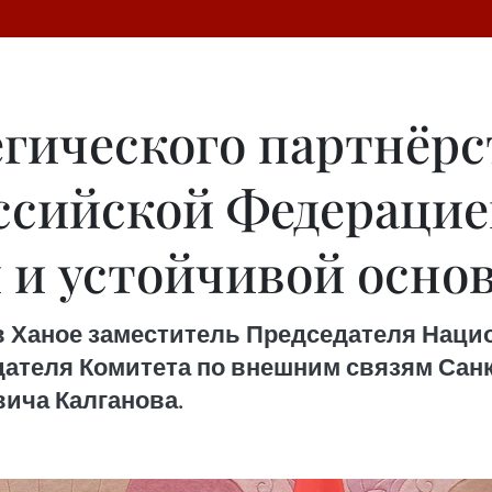
егического партнёр
ссийской Федерацие
 и устойчивой осно
в Ханое заместитель Председателя Наци
дателя Комитета по внешним связям Сан
ича Калганова.