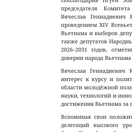
Поблагодарив Нгуен Зо
председателя Комитет
Вячеслав Геннадиевич 
проведением XIV Всевье
Вьетнама и выборов депу
также депутатов Народны
2026–2031 годов, отмет
доверии народа Вьетнама
Вячеслав Геннадиевич 
интерес к курсу и поли
области молодёжной поли
науки, технологий и инн
достижения Вьетнама за 
Вспоминая свои положи
делегаций высокого ур