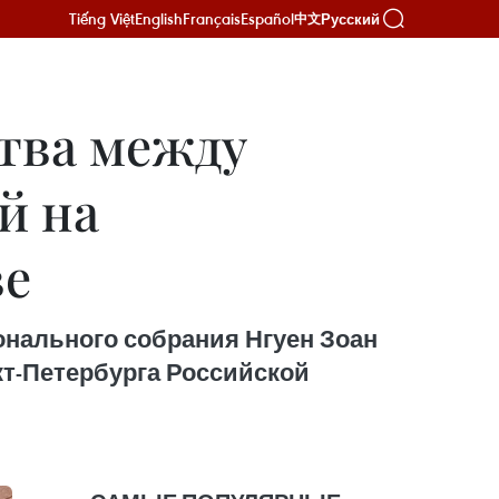
Tiếng Việt
English
Français
Español
Русский
中文
ства между
й на
ве
онального собрания Нгуен Зоан
кт-Петербурга Российской