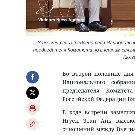
Заместитель Председателя Национально
председателя Комитета по внешним связя
Калг
Во второй половине дня
Национального собран
председателя Комитет
Российской Федерации Вя
В ходе встречи замести
Нгуен Зоан Ань высок
отношений между Вьетна