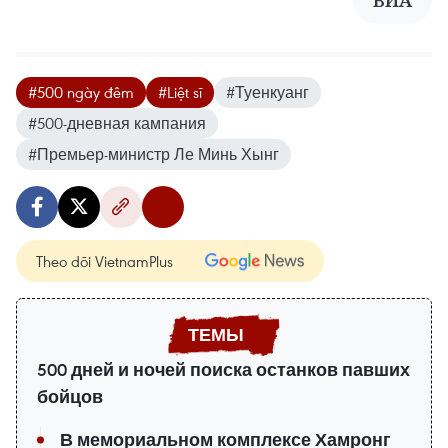
ВИA
#500 ngày đêm
#Liệt sĩ
#Туенкуанг
#500-дневная кампания
#Премьер-министр Ле Минь Хынг
Theo dõi VietnamPlus
500 дней и ночей поиска останков павших
бойцов
В мемориальном комплексе Хамронг