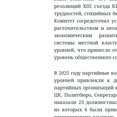
резолюций XIII съезда 
трудностей, стихийных б
Комитет сосредоточил ус
расточительством и нег
экономическим развит
системы местной власт
уровней, что принесло о
уровень общественного со
В 2025 году партийные к
уровней привлекли к д
партийных организаций и
ЦК, Политбюро, Секретар
наказали 23 должностны
из которых 6 были прив
рекомендовано взыскать 