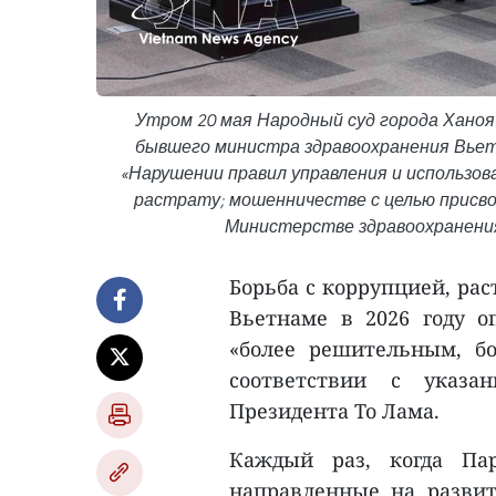
Утром 20 мая Народный суд города Ханоя
бывшего министра здравоохранения Вьетн
«Нарушении правил управления и использо
растрату; мошенничестве с целью присво
Министерстве здравоохранения
Борьба с коррупцией, ра
Вьетнаме в 2026 году о
«более решительным, б
соответствии с указа
Президента То Лама.
Каждый раз, когда Па
направленные на разви