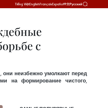
Tiếng Việt
English
Français
Español
Русский
中文
аждебные
борьбе с
 они неизбежно умолкают перед
ми на формирование чистого,