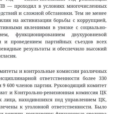
КПВ — проходил в условиях многочисленных
едствий и сложной обстановки. Тем не менее
илия на активизации борьбы с коррупцией,
ативными явлениями в увязке с социально-
ием, функционированием двухуровневой
и и проведением партийных съездов всех
чевидные результаты и обеспечило высокий
гласия.
омитеты и контрольные комиссии различных
исциплинарной ответственности более 330
 9 600 членов партии. Руководящий комитет
иат и Контрольно-ревизионная комиссия ЦК
х лица, находившихся под управлением ЦК,
лечены к уголовной ответственности. Было
и вернуть государству финансовые средства