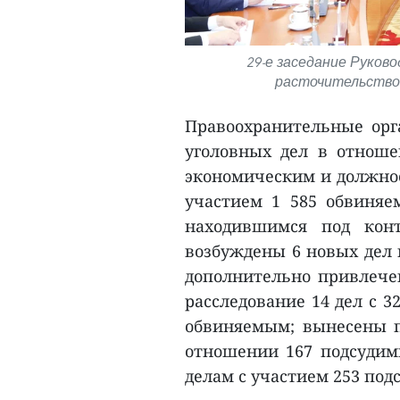
29-е заседание Руков
расточительство
Правоохранительные орг
уголовных дел в отнош
экономическим и должнос
участием 1 585 обвиняе
находившимся под кон
возбуждены 6 новых дел 
дополнительно привлече
расследование 14 дел с 3
обвиняемым; вынесены п
отношении 167 подсудим
делам с участием 253 под