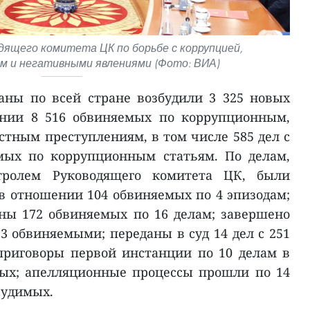
одящего комитета ЦК по борьбе с коррупцией,
м и негативными явлениями (Фото: ВИА)
аны по всей стране возбудили 3 325 новых
ении 8 516 обвиняемых по коррупционным,
тным преступлениям, в том числе 585 дел с
мых по коррупционным статьям. По делам,
тролем Руководящего комитета ЦК, были
в отношении 104 обвиняемых по 4 эпизодам;
ны 172 обвиняемых по 16 делам; завершено
23 обвиняемыми; переданы в суд 14 дел с 251
риговоры первой инстанции по 10 делам в
ых; апелляционные процессы прошли по 14
судимых.