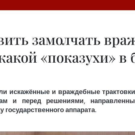
авить замолчать вр
акой «показухи» в 
и искажённые и враждебные трактовки,
ам и перед решениями, направленны
у государственного аппарата.