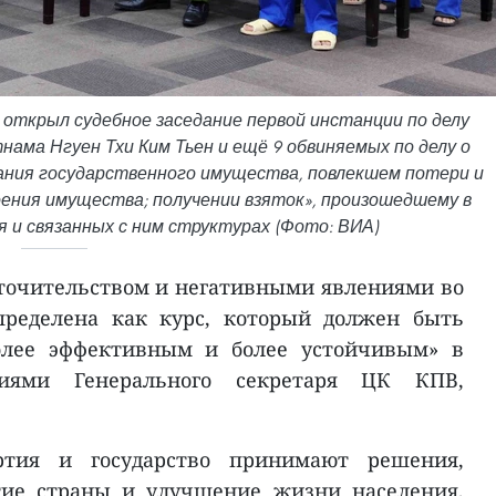
 открыл судебное заседание первой инстанции по делу
ама Нгуен Тхи Ким Тьен и ещё 9 обвиняемых по делу о
вания государственного имущества, повлекшем потери и
ения имущества; получении взяток», произошедшему в
 и связанных с ним структурах (Фото: ВИА)
сточительством и негативными явлениями во
пределена как курс, который должен быть
олее эффективным и более устойчивым» в
ниями Генерального секретаря ЦК КПВ,
ртия и государство принимают решения,
тие страны и улучшение жизни населения,