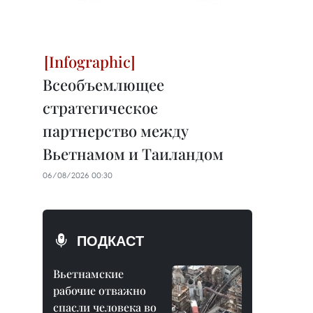
Всеобъемлющее
стратегическое
партнерство между
Вьетнамом и Таиландом
06/08/2026 00:30
ПОДКАСТ
Вьетнамские
рабочие отважно
спасли человека во