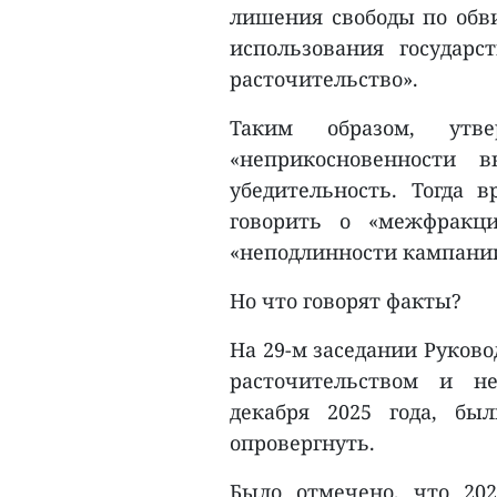
лишения свободы по обв
использования государ
расточительство».
Таким образом, утв
«неприкосновенности 
убедительность. Тогда 
говорить о «межфракци
«неподлинности кампании 
Но что говорят факты?
На 29-м заседании Руково
расточительством и н
декабря 2025 года, бы
опровергнуть.
Было отмечено, что 20