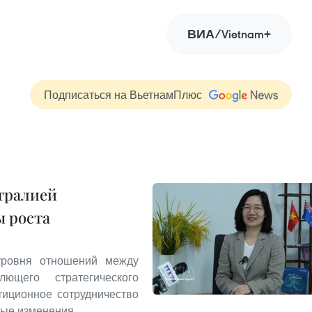
ВИА/Vietnam+
Подписаться на ВьетнамПлюс
тралией
ы роста
уровня отношений между
щего стратегического
тиционное сотрудничество
ные изменения.