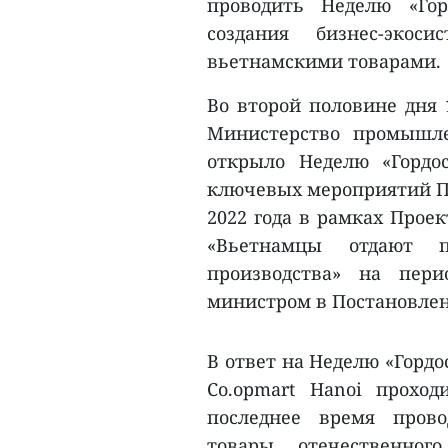
проводить Неделю «Го
создания бизнес-экос
вьетнамскими товарами.
Во второй половине дня 
Министерство промышле
открыло Неделю «Гордо
ключевых мероприятий Пр
2022 года в рамках Прое
«Вьетнамцы отдают пр
производства» на пери
министром в Постановлени
В ответ на Неделю «Гордо
Co.opmart Hanoi прохо
последнее время пров
товары отечественного