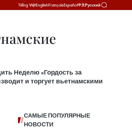
Tiếng Việt
English
Français
Español
Русский
中文
тнамские
ить Неделю «Гордость за
изводит и торгует вьетнамскими
САМЫЕ ПОПУЛЯРНЫЕ
НОВОСТИ