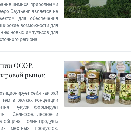
хранившимися природными
еро Заутьенг является не
ъектом для обеспечения
т широкие возможности для
данию новых импульсов для
сточного региона.
кции OCOP,
мировой рынок
озиционирует себя как рай
с тем в рамках концепции
звития Фукуок формирует
ля – Сельское, лесное и
а община – один продукт»
ших местных продуктов,