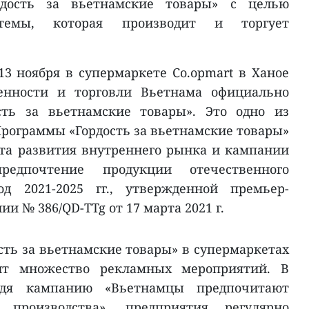
рдость за вьетнамские товары» с целью
истемы, которая производит и торгует
13 ноября в супермаркете Co.opmart в Ханое
нности и торговли Вьетнама официально
сть за вьетнамские товары». Это одно из
ограммы «Гордость за вьетнамские товары»
кта развития внутреннего рынка и кампании
едпочтение продукции отечественного
од 2021-2025 гг., утвержденной премьер-
и № 386/QD-TTg от 17 марта 2021 г.
сть за вьетнамские товары» в супермаркетах
дит множество рекламных мероприятий. В
одя кампанию «Вьетнамцы предпочитают
 производства», предприятия регулярно