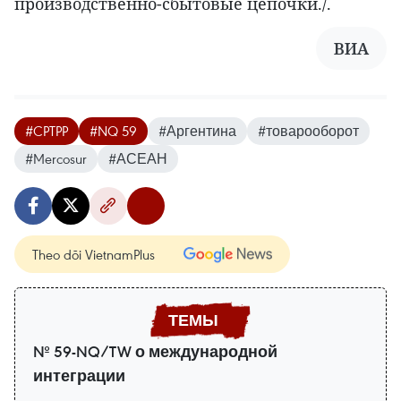
производственно-сбытовые цепочки./.
ВИA
#CPTPP
#NQ 59
#Аргентина
#товарооборот
#Mercosur
#АСЕАН
Theo dõi VietnamPlus
№ 59-NQ/TW о международной
интеграции